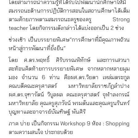
โดยสามารถนำความรู้ที่ได้รับไปพัฒนานักศึกษาให้มี
สมรรถนะด้านการปฏิบัติการสอนในสถานศึกษาได้เต็ม
ตามศักยภาพตามสมรรถนะครูของครู Strong
teacher โดยกิจกรรมดังกล่าวได้แบ่งออกเป็น 2 ช่วง
ช่วงเช้า เป็นบรรยายพิเศษ“การศึกษาที่มีคุณภาพถ้วน
หน้าสู่การพัฒนาที่ยั่งยืน”
โดย ศ.ดร.พฤทธิ์ ศิริบรรณพิทักษ์ และการเสวนา
สะท้อนคิดท้ายการบรรยายพิเศษ จากหลากหลายมุม
มอง จำนวน 6 ท่าน คือผศ.ดร.วิยดา เหล่มตระกูล
คณบดีคณะครุศาสตร์ มหาวิทยาลัยราชภัฏลำปาง
ผศ.ดร.จุฑารัตน์ วิบูลผล คณะครุศาสตร์ จุฬาลงกรณ์
มหาวิทยาลัย คุณครูศุภวัจน์ พรมตันและคุณครูนรินทร์
บุญทาและอาจารย์บัณฑิษฐ์ พันศิริ
ภาค บ่าย เป็นกิจกรรม Workshop 9 ห้อง : Shopping
ตามความสนใจ ประกอบด้วย