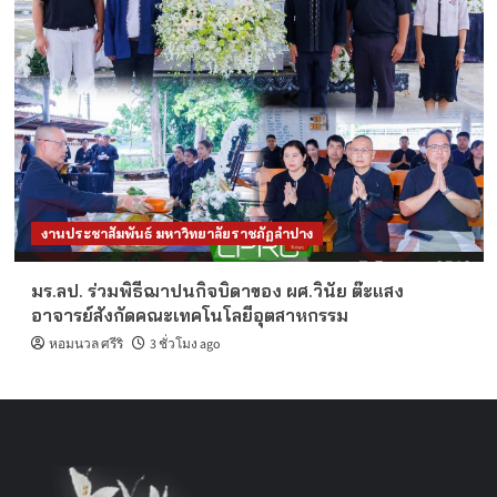
งานประชาสัมพันธ์ มหาวิทยาลัยราชภัฏลำปาง
มร.ลป. ร่วมพิธีฌาปนกิจบิดาของ ผศ.วินัย ต๊ะแสง
อาจารย์สังกัดคณะเทคโนโลยีอุตสาหกรรม
หอมนวล ศรีริ
3 ชั่วโมง ago