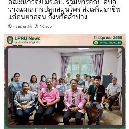
คณะนักวิจัย มร.ลป. ร่วมหารือกับ อบจ.
วางแผนการปลูกสมุนไพร ส่งเสริมอาชีพ
แก่คนยากจน จังหวัดลำปาง
หอมนวล ศรีริ
1 ปี ago