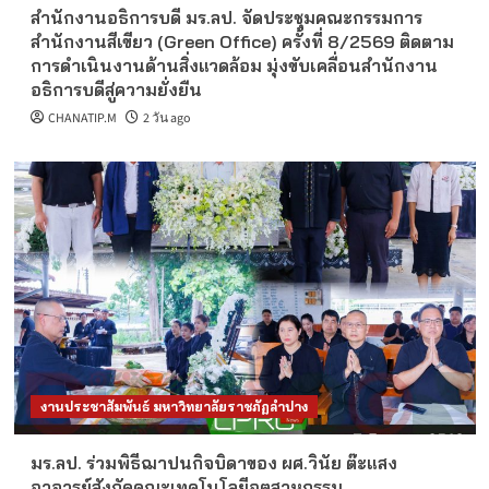
สำนักงานอธิการบดี มร.ลป. จัดประชุมคณะกรรมการ
สำนักงานสีเขียว (Green Office) ครั้งที่ 8/2569 ติดตาม
การดำเนินงานด้านสิ่งแวดล้อม มุ่งขับเคลื่อนสำนักงาน
อธิการบดีสู่ความยั่งยืน
CHANATIP.M
2 วัน ago
งานประชาสัมพันธ์ มหาวิทยาลัยราชภัฏลำปาง
มร.ลป. ร่วมพิธีฌาปนกิจบิดาของ ผศ.วินัย ต๊ะแสง
อาจารย์สังกัดคณะเทคโนโลยีอุตสาหกรรม