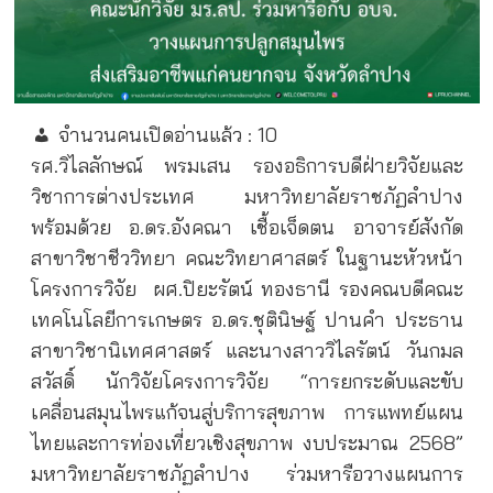
จำนวนคนเปิดอ่านแล้ว :
10
รศ.วิไลลักษณ์ พรมเสน รองอธิการบดีฝ่ายวิจัยและ
วิชาการต่างประเทศ มหาวิทยาลัยราชภัฏลำปาง
พร้อมด้วย อ.ดร.อังคณา เชื้อเจ็ดตน อาจารย์สังกัด
สาขาวิชาชีววิทยา คณะวิทยาศาสตร์ ในฐานะหัวหน้า
โครงการวิจัย
ผศ.ปิยะรัตน์ ทองธานี รองคณบดีคณะ
เทคโนโลยีการเกษตร อ.ดร.ชุตินิษฐ์ ปานคำ ประธาน
สาขาวิชานิเทศศาสตร์ และนางสาววิไลรัตน์ วันกมล
สวัสดิ์ นักวิจัยโครงการวิจัย “การยกระดับและขับ
เคลื่อนสมุนไพรแก้จนสู่บริการสุขภาพ การแพทย์แผน
ไทยและการท่องเที่ยวเชิงสุขภาพ งบประมาณ 2568”
มหาวิทยาลัยราชภัฏลำปาง ร่วมหารือวางแผนการ