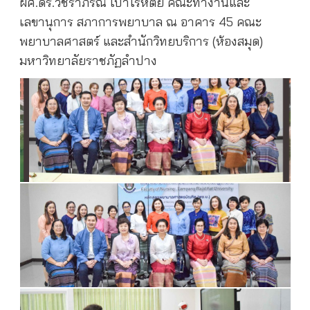
ผศ.ดร.วัชราภรณ์ เปาโรหิตย์ คณะทำงานและ
เลขานุการ สภาการพยาบาล ณ อาคาร 45 คณะ
พยาบาลศาสตร์ และสำนักวิทยบริการ (ห้องสมุด)
มหาวิทยาลัยราชภัฏลำปาง