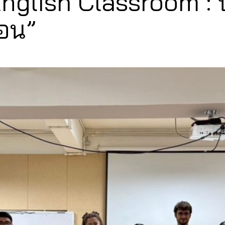
nglish Classroom : 
อน”