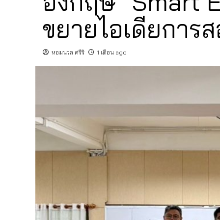
อังกฤษ “Smart E
ขยายไอเดียการส
หอมนวล ศรีริ
1 เดือน ago