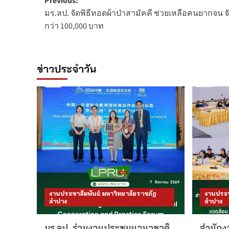
Post
Previous:
มร.ลป. จัดพิธีทอดผ้าป่าสามัคคี ช่วยเหลือคนยากจน จั
navigation
กว่า 100,000 บาท
ข่าวประจำวัน
งานประชาสัมพันธ์ มหาวิทยาลัยราชภัฏ
งานประช
ลำปาง
ลำปาง
มร.ลป. ร่วมงานประชุมนานาชาติ
สำนักงา