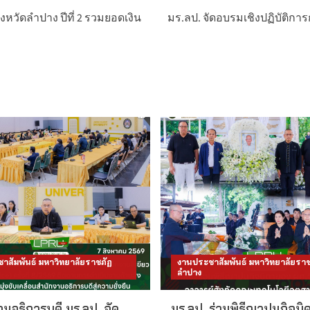
งหวัดลำปาง ปีที่ 2 รวมยอดเงิน
มร.ลป. จัดอบรมเชิงปฏิบัติกา
าสัมพันธ์ มหาวิทยาลัยราชภัฏ
งานประชาสัมพันธ์ มหาวิทยาลัยราช
ลำปาง
นอธิการบดี มร.ลป. จัด
มร.ลป. ร่วมพิธีฌาปนกิจบิ