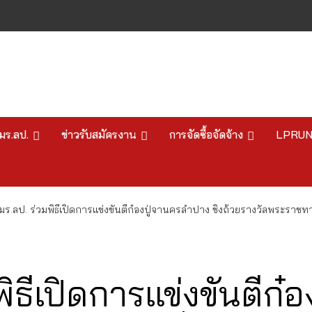
มร.ลป.
ข่าวรับสมัครงาน
การจัดซื้อจัดจ้าง
LPRU
มร.ลป. ร่วมพิธีเปิดการแข่งขันตีก๋องปู่จานครลำปาง ชิงถ้วยรางวัลพระราช
พิธีเปิดการแข่งขันตีก