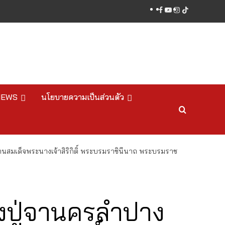
facebook
youtube
instagram
tiktok
NEWS
นโยบายความเป็นส่วนตัว
ทานสมเด็จพระนางเจ้าสิริกิติ์ พระบรมราชินีนาถ พระบรมราช
๋องปู่จานครลำปาง