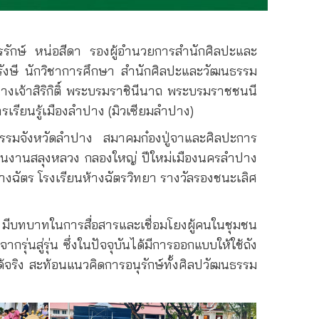
รักษ์ หน่อสีดา รองผู้อำนวยการสำนักศิลปะและ
ังษี นักวิชาการศึกษา สำนักศิลปะและวัฒนธรรม
งเจ้าสิริกิติ์ พระบรมราชินีนาถ พระบรมราชชนนี
เรียนรู้เมืองลำปาง (มิวเซียมลำปาง)
นธรรมจังหวัดลำปาง สมาคมก๋องปู่จาและศิลปะการ
ในงานสลุงหลวง กลองใหญ่ ปีใหม่เมืองนครลำปาง
้างฉัตร โรงเรียนห้างฉัตรวิทยา รางวัลรองชนะเลิศ
านนา มีบทบาทในการสื่อสารและเชื่อมโยงผู้คนในชุมชน
่นสู่รุ่น ซึ่งในปัจจุบันได้มีการออกแบบให้ใช้ถัง
ด้จริง สะท้อนแนวคิดการอนุรักษ์ทั้งศิลปวัฒนธรรม