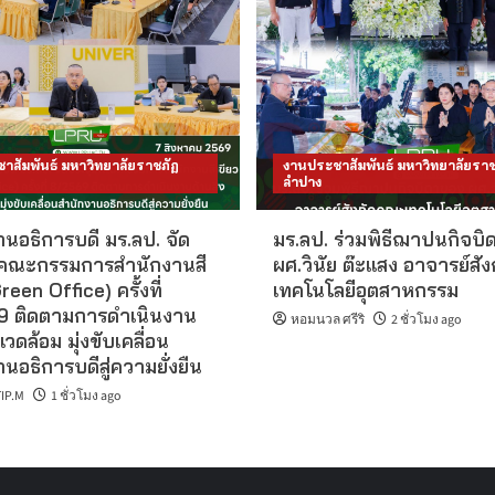
าสัมพันธ์ มหาวิทยาลัยราชภัฏ
งานประชาสัมพันธ์ มหาวิทยาลัยราช
ลำปาง
นอธิการบดี มร.ลป. จัด
มร.ลป. ร่วมพิธีฌาปนกิจบิ
คณะกรรมการสำนักงานสี
ผศ.วินัย ต๊ะแสง อาจารย์สั
reen Office) ครั้งที่
เทคโนโลยีอุตสาหกรรม
 ติดตามการดำเนินงาน
หอมนวล ศรีริ
2 ชั่วโมง ago
แวดล้อม มุ่งขับเคลื่อน
นอธิการบดีสู่ความยั่งยืน
IP.M
1 ชั่วโมง ago