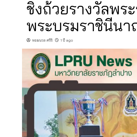
ชิงถ้วยรางวัลพระ
พระบรมราชินีนาถ 
หอมนวล ศรีริ
1 ปี ago