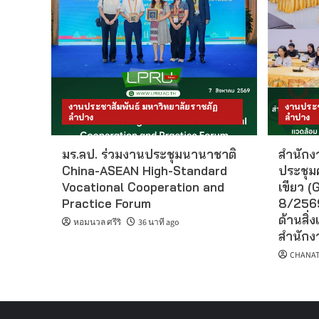
งานประชาสัมพันธ์ มหาวิทยาลัยราชภัฏ
งานประช
ลำปาง
ลำปาง
มร.ลป. ร่วมงานประชุมนานาชาติ
สำนักงา
China-ASEAN High-Standard
ประชุม
Vocational Cooperation and
เขียว (G
Practice Forum
8/2569
ด้านสิ่ง
หอมนวล ศรีริ
36 นาที ago
สำนักงา
CHANAT