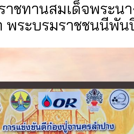
ราชทานสมเด็จพระนางเจ้
พระบรมราชชนนีพันปีห