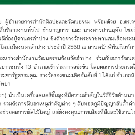
 ผู้อำนวยการสำนักศิลปะและวัฒนธรรม พร้อมด้วย อ.ดร.วร
าที่บริหารงานทั่วไป ชำนาญการ และ นางสาวปานฤทัย ไชยร
ันตีก๋องปู่จานครลำปาง ชิงถ้วยรางวัลพระราชทานสมเด็จพระนา
 ปีใหม่เมืองนครลำปาง ประจำปี 2568 ณ ลานหน้าพิพิธภัณฑ์การ
มือระหว่างสำนักงานวัฒนธรรมจังหวัดลำปาง ร่วมกับสภาวัฒ
กเยาวชนทั้ง 13 อำเภอเข้าร่วมการแข่งขัน โดยผลการประกวด
ะชารัฐธรรมคุณ รางวัลรองชนะเลิศอันดับที่ 1 ได้แก่ อำเภอห
วิทยา
บูชา) นับเป็นเครื่องดนตรีชั้นสูงที่มีความสำคัญในวิถีชีวิตล้
มถึงการตีบอกเหตุสำคัญต่าง ๆ สืบทอดภูมิปัญญาอันล้ำค่าจากรุ
อช่วยลดการตัดไม้ใหญ่ แต่ยังคงคุณภาพเสียงที่ดีและใช้งานไ