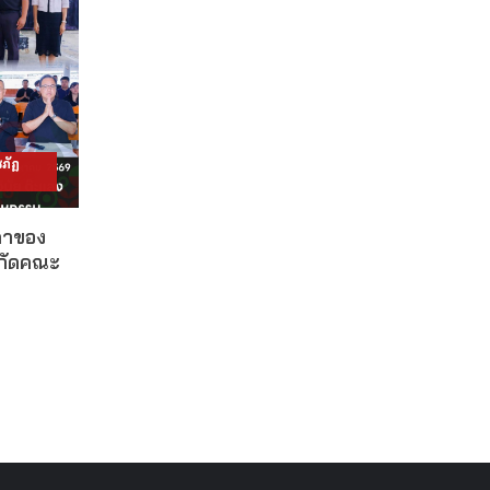
ภัฏ
ดาของ
งกัดคณะ