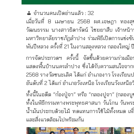
จำนวนคนเปิดอ่านแล้ว :
32
เมื่อวันที่ 8 เมษายน 2568 ผศ.เจษฎา ทองสุข
วัฒนธรรม นางสาวธิดารัตน์ ไชยยาสืบ เจ้าหน้
มหาวิทยาลัยราชภัฏลำปาง ร่วมพิธีเปิดการแข่งข
พันปีหลวง ครั้งที่ 21 ในงานสลุงหลวง กลองใหญ่
การจัดประกวดฯ ครั้งนี้ จัดขึ้นด้วยความร่วม
แสดงพื้นบ้านนครลำปาง ซึ่งได้รับความสนใจจา
2568 รางวัลชนะเลิศ ได้แก่ อำเภองาว โรงเรียนปร
อันดับที่ 2 ได้แก่ อำเภอวังเหนือ โรงเรียนวังเหนือ
ทั้งนี้ในอดีต “ก๋องปู่จา” หรือ “กลองปูจา” (กลอง
ทั้งในพิธีกรรมทางพระพุทธศาสนา วันโกน วันพระ รว
น้ำมันประกบด้วยไม้ ทดแทนการใช้ไม้ทั้งหมด เพื่
และสิ่งแวดล้อมไปพร้อมกัน