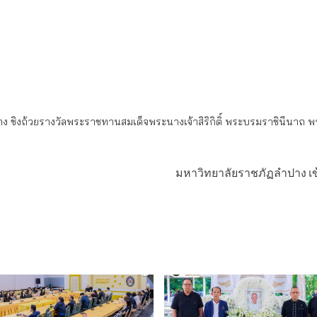
ปาง ชิงถ้วยรางวัลพระราชทานสมเด็จพระนางเจ้าสิริกิติ์ พระบรมราชินีนาถ พ
มหาวิทยาลัยราชภัฏลำปาง เ