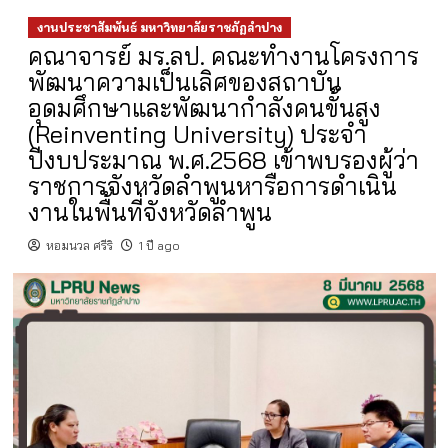
งานประชาสัมพันธ์ มหาวิทยาลัยราชภัฏลำปาง
คณาจารย์ มร.ลป. คณะทำงานโครงการ
พัฒนาความเป็นเลิศของสถาบัน
อุดมศึกษาและพัฒนากำลังคนขั้นสูง
(Reinventing University) ประจำ
ปีงบประมาณ พ.ศ.2568 เข้าพบรองผู้ว่า
ราชการจังหวัดลำพูนหารือการดำเนิน
งานในพื้นที่จังหวัดลำพูน
หอมนวล ศรีริ
1 ปี ago