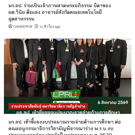
มร.ลป. ร่วมเป็นเจ้าภาพสวดพระอภิธรรม บิดาของ
ผศ.วินัย ต๊ะแสง อาจารย์สังกัดคณะเทคโนโลยี
อุตสาหกรรม
CHANATIP.M
11 ชั่วโมง ago
งานประชาสัมพันธ์ มหาวิทยาลัยราชภัฏลำปาง
มร.ลป. เข้าชี้แจงงบประมาณรายจ่ายด้านการศึกษา ต่อ
คณะอนุกรรมาธิการวิสามัญพิจารณาร่าง พ.ร.บ.งบ