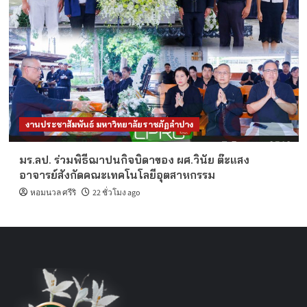
งานประชาสัมพันธ์ มหาวิทยาลัยราชภัฏลำปาง
มร.ลป. ร่วมพิธีฌาปนกิจบิดาของ ผศ.วินัย ต๊ะแสง
อาจารย์สังกัดคณะเทคโนโลยีอุตสาหกรรม
หอมนวล ศรีริ
22 ชั่วโมง ago