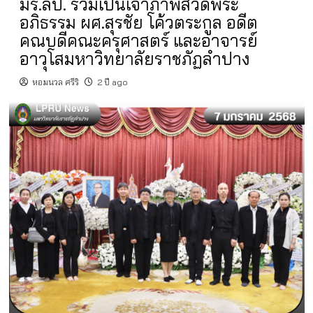
มร.ลป. ร่วมเป็นเจ้าภาพสวดพระ
อภิธรรม ผศ.สุรชัย โค้วตระกูล อดีต
คณบดีคณะครุศาสตร์ และอาจารย์
อาวุโสมหาวิทยาลัยราชภัฏลำปาง
หอมนวล ศรีริ
2 ปี ago