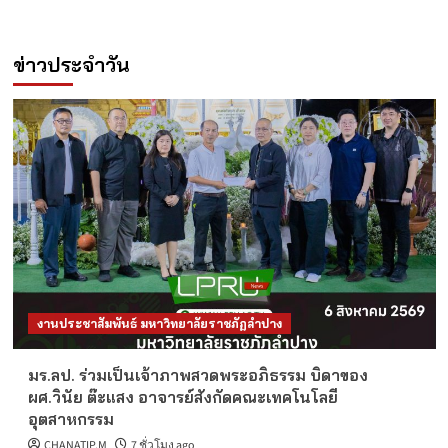
ข่าวประจำวัน
งานประชาสัมพันธ์ มหาวิทยาลัยราชภัฏลำปาง
มร.ลป. ร่วมเป็นเจ้าภาพสวดพระอภิธรรม บิดาของ
ผศ.วินัย ต๊ะแสง อาจารย์สังกัดคณะเทคโนโลยี
อุตสาหกรรม
CHANATIP.M
7 ชั่วโมง ago