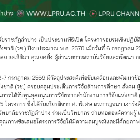
าลัยราชภัฏลำปาง เป็นประธานพิธิเปิด โครงการอบรมเชิงปฏิบัติ
่งชาติ (วช.) ปีงบประมาณ พ.ศ. 2570 เมื่อวันที่ 6 กรกฎาคม 
 รศ.ธิติมา คุณยศยิ่ง ผู้อำนวยการสถาบันวิจัยและพัฒนา กล่
่ 6-7 กรกฎาคม 2569 มีวัตถุประสงค์เพื่อขับเคลื่อนและพัฒนาข
ติ (วช.) ครอบคลุมประเด็นการวิจัยด้านการศึกษา สังคม ผู้ส
ารได้รับทุนอุดหนุนการวิจัยจากสำนักงานการวิจัยแห่งชาติ
 โครงการ ซึ่งได้รับเกียรติจาก ศ. พิเศษ ดร.กาญจนา เงารังส
ิทยาลัยราชภัฏลำปาง ร่วมเป็นวิทยากร ถ่ายทอดองค์ความรู้ 
ับคุณภาพข้อเสนอโครงการวิจัยให้มีความสมบูรณ์และมีศักยภาพใ