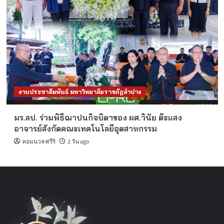
งานประชาสัมพันธ์ มหาวิทยาลัยราชภัฏลำปาง
มร.ลป. ร่วมพิธีฌาปนกิจบิดาของ ผศ.วินัย ต๊ะแสง
อาจารย์สังกัดคณะเทคโนโลยีอุตสาหกรรม
หอมนวล ศรีริ
2 วัน ago