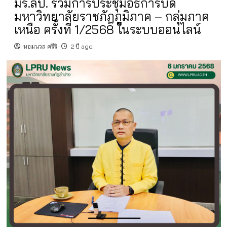
มร.ลป. ร่วมการประชุมอธิการบดี
มหาวิทยาลัยราชภัฏภูมิภาค – กลุ่มภาค
เหนือ ครั้งที่ 1/2568 ในระบบออนไลน์
หอมนวล ศรีริ
2 ปี ago