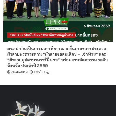
งานประชาสัมพันธ์ มหาวิทยาลัยราชภัฏลำปาง
มร.ลป.ร่วมเป็นกรรมการพิจารณากลั่นกรองการประกวด
ผ้าลายพระราชทาน “ผ้าลายขอสมเด็จฯ – เจ้าฟ้าฯ” และ
“ผ้าลายบุปผาบรมราชินีนาถ” พร้อมงานหัตถกรรม ระดับ
จังหวัด ประจำปี 2569
CHANATIP.M
7 ชั่วโมง ago