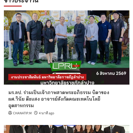
ข่าวประจำวัน
งานประชาสัมพันธ์ มหาวิทยาลัยราชภัฏลำปาง
มร.ลป. ร่วมเป็นเจ้าภาพสวดพระอภิธรรม บิดาของ
ผศ.วินัย ต๊ะแสง อาจารย์สังกัดคณะเทคโนโลยี
อุตสาหกรรม
CHANATIP.M
4 นาที ago