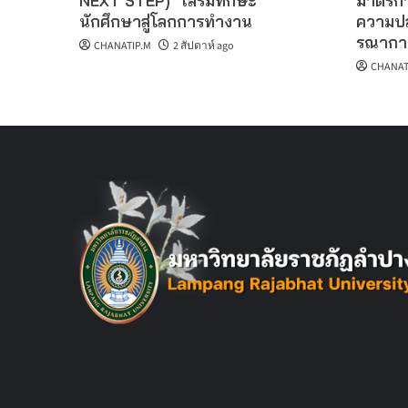
NEXT STEP)” เสริมทักษะ
มาตรกา
นักศึกษาสู่โลกการทำงาน
ความปล
รณากา
CHANATIP.M
2 สัปดาห์ ago
CHANAT