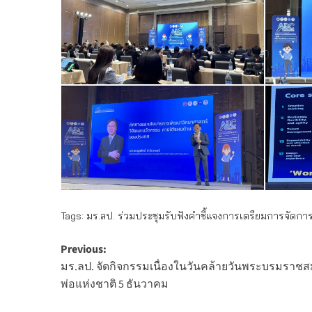
Tags:
มร.ลป. ร่วมประชุมรับฟังคำชี้แจงการเตรียมการจัดก
Post
Previous:
มร.ลป. จัดกิจกรรมเนื่องในวันคล้ายวันพระบรมราชสมภ
navigation
พ่อแห่งชาติ 5 ธันวาคม