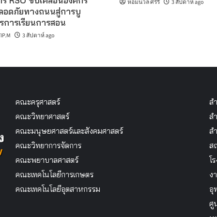
ร RSO ขับเคลื่อนองค์กร
หอมนวล ศรีริ
3 สัปดาห์ ago
อดภัยทางถนนสู่การบู
รการเรียนการสอน
IP.M
3 สัปดาห์ ago
คณะครุศาสตร์
สำ
คณะวิทยาศาสตร์
สำ
คณะมนุษยศาสตร์และสังคมศาสตร์
สำ
คณะวิทยาการจัดการ
สถ
คณะพยาบาลศาสตร์
โร
คณะเทคโนโลยีการเกษตร
งา
คณะเทคโนโลยีอุตสาหกรรม
อุ
ศู