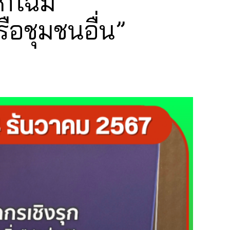
ิกโฉม
ือชุมชนอื่น”