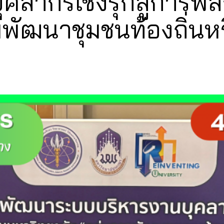
คลากรเชิงรุกสู่การพล
มพัฒนาชุมชนท้องถิ่นหร