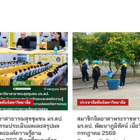
มพันธ์มหาวิทยาลัย
ประชาสัมพันธ์มหาวิทยาลัย
ชาสาธารณสุขชุมชน มร.ลป.
สมาชิกจิตอาสาพระราชทา
กรรมประเมินผลและสรุปผล
มร.ลป. พัฒนาภูมิทัศน์ เมื่อว
ละองค์ความรู้ตาม
กรกฎาคม 2569