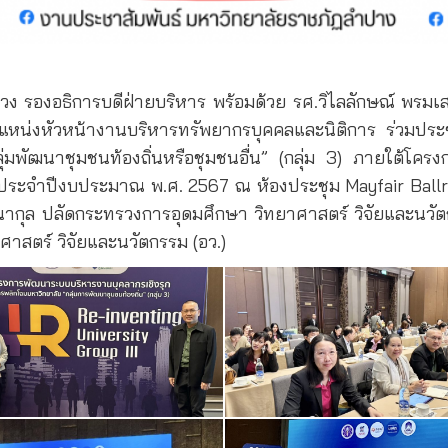
ิสรวง รองอธิการบดีฝ่ายบริหาร พร้อมด้วย รศ.วิไลลักษณ์ พรม
หน่งหัวหน้างานบริหารทรัพยากรบุคคลและนิติการ ร่วมประ
ลุ่มพัฒนาชุมชนท้องถิ่นหรือชุมชนอื่น” (กลุ่ม 3) ภายใต้โ
) ประจำปีงบประมาณ พ.ศ. 2567 ณ ห้องประชุม Mayfair Ballro
ทุมนากุล ปลัดกระทรวงการอุดมศึกษา วิทยาศาสตร์ วิจัยและ
สตร์ วิจัยและนวัตกรรม (อว.)