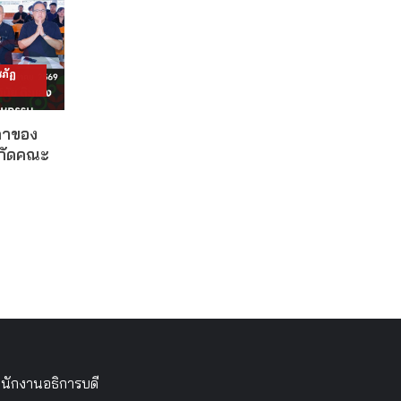
ภัฏ
ดาของ
งกัดคณะ
นักงานอธิการบดี