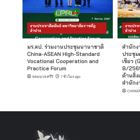
งานประชาสัมพันธ์ มหาวิทยาลัยราชภัฏ
งานประช
ลำปาง
ลำปาง
มร.ลป. ร่วมงานประชุมนานาชาติ
สำนักงา
China-ASEAN High-Standard
ประชุม
Vocational Cooperation and
เขียว (G
Practice Forum
8/2569
ด้านสิ่ง
หอมนวล ศรีริ
7 ชั่วโมง ago
สำนักงา
CHANAT