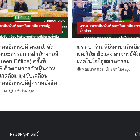
าสัมพันธ์ มหาวิทยาลัยราชภัฏ
งานประชาสัมพันธ์ มหาวิทยาลัยราช
ลำปาง
นอธิการบดี มร.ลป. จัด
มร.ลป. ร่วมพิธีฌาปนกิจบิ
คณะกรรมการสำนักงานสี
ผศ.วินัย ต๊ะแสง อาจารย์สั
reen Office) ครั้งที่
เทคโนโลยีอุตสาหกรรม
 ติดตามการดำเนินงาน
หอมนวล ศรีริ
8 ชั่วโมง ago
แวดล้อม มุ่งขับเคลื่อน
นอธิการบดีสู่ความยั่งยืน
IP.M
7 ชั่วโมง ago
คณะครุศาสตร์
สำ