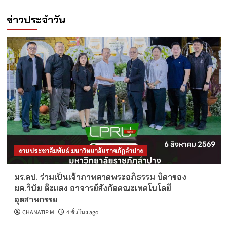
ข่าวประจำวัน
งานประชาสัมพันธ์ มหาวิทยาลัยราชภัฏลำปาง
มร.ลป. ร่วมเป็นเจ้าภาพสวดพระอภิธรรม บิดาของ
ผศ.วินัย ต๊ะแสง อาจารย์สังกัดคณะเทคโนโลยี
อุตสาหกรรม
CHANATIP.M
4 ชั่วโมง ago