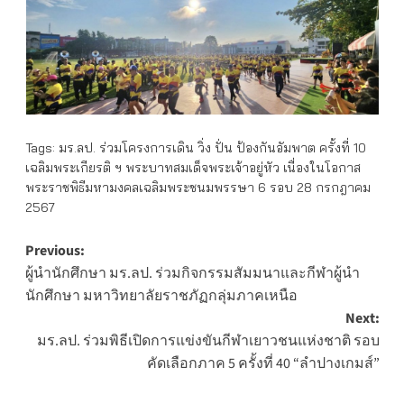
Tags:
มร.ลป. ร่วมโครงการเดิน วิ่ง ปั่น ป้องกันอัมพาต ครั้งที่ 10
เฉลิมพระเกียรติ ฯ พระบาทสมเด็จพระเจ้าอยู่หัว เนื่องในโอกาส
พระราชพิธีมหามงคลเฉลิมพระชนมพรรษา 6 รอบ 28 กรกฎาคม
2567
Post
Previous:
ผู้นำนักศึกษา มร.ลป. ร่วมกิจกรรมสัมมนาและกีฬาผู้นำ
navigation
นักศึกษา มหาวิทยาลัยราชภัฏกลุ่มภาคเหนือ
Next:
มร.ลป. ร่วมพิธีเปิดการแข่งขันกีฬาเยาวชนแห่งชาติ รอบ
คัดเลือกภาค 5 ครั้งที่ 40 “ลำปางเกมส์”