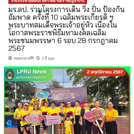
งานประชาสัมพันธ์ มหาวิทยาลัยราชภัฏลำปาง
มร.ลป. ร่วมโครงการเดิน วิ่ง ปั่น ป้องกัน
อัมพาต ครั้งที่ 10 เฉลิมพระเกียรติ ฯ
พระบาทสมเด็จพระเจ้าอยู่หัว เนื่องใน
โอกาสพระราชพิธีมหามงคลเฉลิม
พระชนมพรรษา 6 รอบ 28 กรกฎาคม
2567
หอมนวล ศรีริ
2 ปี ago