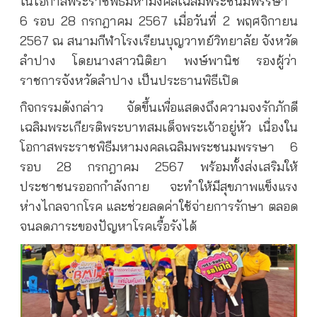
ในโอกาสพระราชพิธีมหามงคลเฉลิมพระชนมพรรษา
6 รอบ 28 กรกฎาคม 2567 เมื่อวันที่ 2 พฤศจิกายน
2567 ณ สนามกีฬาโรงเรียนบุญวาทย์วิทยาลัย จังหวัด
ลำปาง โดยนางสาวนิติยา พงษ์พานิช รองผู้ว่า
ราชการจังหวัดลำปาง เป็นประธานพิธีเปิด
กิจกรรมดังกล่าว จัดขึ้นเพื่อแสดงถึงความจงรักภักดี
เฉลิมพระเกียรติพระบาทสมเด็จพระเจ้าอยู่หัว เนื่องใน
โอกาสพระราชพิธีมหามงคลเฉลิมพระชนมพรรษา 6
รอบ 28 กรกฎาคม 2567 พร้อมทั้งส่งเสริมให้
ประชาชนรออกกำลังกาย จะทำให้มีสุขภาพแข็งแรง
ห่างไกลจากโรค และช่วยลดค่าใช้จ่ายการรักษา ตลอด
จนลดภาระของปัญหาโรคเรื้อรังได้