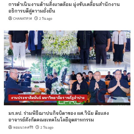
การดำเนินงานด้านสิ่งแวดล้อม มุ่งขับเคลื่อนสำนักงาน
อธิการบดีสู่ความยั่งยืน
CHANATIP.M
2 วัน ago
งานประชาสัมพันธ์ มหาวิทยาลัยราชภัฏลำปาง
มร.ลป. ร่วมพิธีฌาปนกิจบิดาของ ผศ.วินัย ต๊ะแสง
อาจารย์สังกัดคณะเทคโนโลยีอุตสาหกรรม
หอมนวล ศรีริ
2 วัน ago