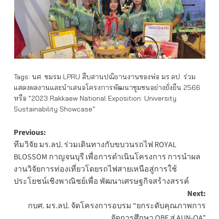
Tags:
นศ. ชมรม LPRU สืบสานปณิธานงานของพ่อ มร.ลป. ร่วม
แสดงผลงานและนำเสนอโครงการพัฒนาชุมชนอย่างยั่งยืน 2566
หรือ “2023 Rakkaew National Exposition: University
Sustainability Showcase”
Post
Previous:
ทีมวิจัย มร.ลป. ร่วมเดินทางกับขบวนรถไฟ ROYAL
navigation
BLOSSOM กาญจนบุรี เพื่อการดำเนินโครงการ การนำผล
งานวิจัยการท่องเที่ยวโดยรถไฟสายเหนือสู่การใช้
ประโยชน์เชิงพาณิชย์เพื่อ พัฒนาเศรษฐกิจสร้างสรรค์
Next:
กบศ. มร.ลป. จัดโครงการอบรม “ยกระดับคุณภาพการ
จัดการศึกษา OBE สู่ AUN-QA”