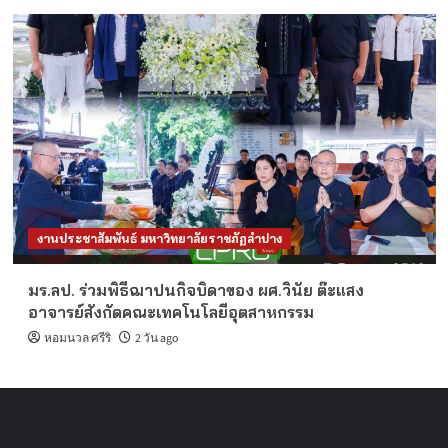
งานประชาสัมพันธ์ มหาวิทยาลัยราชภัฏลำปาง
มร.ลป. ร่วมพิธีฌาปนกิจบิดาของ ผศ.วินัย ต๊ะแสง
อาจารย์สังกัดคณะเทคโนโลยีอุตสาหกรรม
หอมนวล ศรีริ
2 วัน ago