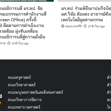
นอธิการบดี มร.ลป. จัด
มร.ลป. ร่วมพิธีฌาปนกิจบิ
คณะกรรมการสำนักงานสี
ผศ.วินัย ต๊ะแสง อาจารย์สั
reen Office) ครั้งที่
เทคโนโลยีอุตสาหกรรม
 ติดตามการดำเนินงาน
หอมนวล ศรีริ
19 ชั่วโมง ago
แวดล้อม มุ่งขับเคลื่อน
นอธิการบดีสู่ความยั่งยืน
IP.M
19 ชั่วโมง ago
คณะครุศาสตร์
สำ
คณะวิทยาศาสตร์
สำ
คณะมนุษยศาสตร์และสังคมศาสตร์
สำ
คณะวิทยาการจัดการ
สถ
คณะพยาบาลศาสตร์
โร