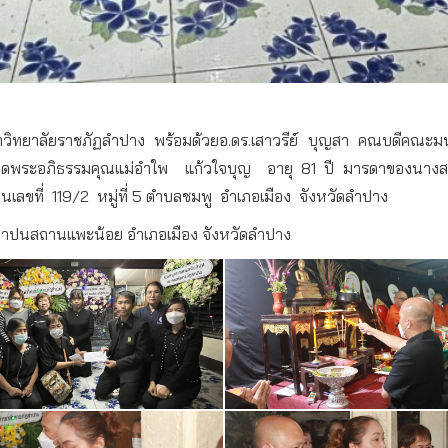
วิทยาลัยราชภัฏลำปาง
พร้อมด้วยอ.ดร.เสาวรีย์
บุญสา
คณบดีคณะมนุ
สวดพระอภิธรรมคุณแม่อำใพ
แก้วใจบุญ
อายุ 81 ปี มารดาของนางส
านเลขที่
119/2
หมู่ที่ 5 ตำบลชมพู
อำเภอเมือง
จังหวัดลำปาง
ปนสถานแพะน้อย อำเภอเมือง จังหวัดลำปาง