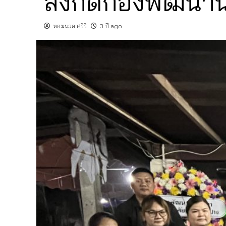
สังกัดกองพัฒนาน
หอมนวล ศรีริ
3 ปี ago