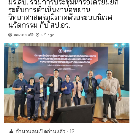
มร.ลป. ร่วมการประชุมหารือเตรียมยก
ระดับการดำเนินงานอุทยาน
วิทยาศาสตร์ภูมิภาคด้วยระบบนิเวศ
นวัตกรรม กับ สป.อว.
หอมนวล ศรีริ
2 ปี ago
จำนวนคนเปิดอ่านแล้ว :
12