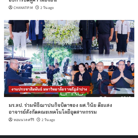
CHANATIP.M
2 วัน ago
งานประชาสัมพันธ์ มหาวิทยาลัยราชภัฏลำปาง
มร.ลป. ร่วมพิธีฌาปนกิจบิดาของ ผศ.วินัย ต๊ะแสง
อาจารย์สังกัดคณะเทคโนโลยีอุตสาหกรรม
หอมนวล ศรีริ
2 วัน ago