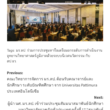
Tags:
มร.ลป. ร่วมการประชุมหารือเตรียมยกระดับการดำเนินงาน
อุทยานวิทยาศาสตร์ภูมิภาคด้วยระบบนิเวศนวัตกรรม กับ
สป.อว.
Post
Previous:
คณะวิทยาการจัดการ มร.ลป. ต้อนรับคณาจารย์และ
navigation
นักศึกษา ระดับบัณฑิตศึกษา จาก Universitas Pattimura
ประเทศอินโดนีเซีย
Next:
ผู้นำ นศ. มร.ลป. เข้าร่วมประชุมสัมมนาสมาพันธ์นักศึกษา
มหาวิทยาลัยราชภัฏทั่วประเทศ ครั้งที่ 17 “สมาพันธ์