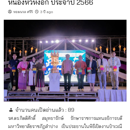
หนองหัวหงอก ประจำปี 2566
หอมนวล ศรีริ
3 ปี ago
จำนวนคนเปิดอ่านแล้ว :
89
รศ
.
ดร
.
กิตติศักดิ์
สมุทธารักษ์
รักษาราชการแทนอธิการบดี
มหาวิทยาลัยราชภัฏลำปาง
เป็นประธานในพิธีเปิดงานป๋าเวณี