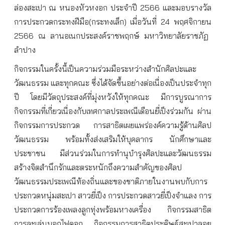
ล่องสะเปา
ณ
หนองหัวหงอก
ประจำปี
2566
และมอบรางวัล
การประกวดกระทงฝีมือ
(
กระทงเล็ก
)
เมื่อวันที่
24
พฤศจิกายน
2566
ณ
ลานอเนกประสงค์ราชพฤกษ์
มหาวิทยาลัยราชภัฏ
ลำปาง
กิจกรรมในครั้งนี้เป็นความร่วมมือระหว่างสำนักศิลปะและ
วัฒนธรรม
และทุกคณะ
ซึ่งได้จัดขึ้นอย่างต่อเนื่องเป็นประจำทุก
ปี
โดยมีวัตถุประสงค์ที่มุ่งหวังให้ทุกคณะ
มีการบูรณาการ
กิจกรรมที่เกี่ยวเนื่องกับเทศกาลประเพณีเดือนยี่เป็งร่วมกัน
ผ่าน
กิจกรรมการประกวด
การสาธิตเผยแพร่องค์ความรู้ด้านศิลป
วัฒนธรรม
พร้อมทั้งส่งเสริมให้บุคลากร
นักศึกษาและ
ประชาชน
มีส่วนร่วมในการทำนุบำรุงศิลปะและวัฒนธรรม
สร้างจิตสำนึกรักและตระหนักถึงความสำคัญของศิลป
วัฒนธรรมประเพณีท้องถิ่นและของชาติ
ภายในงานพบกับการ
ประกวดหนุ่มสะเปา
สาวยี่เป็ง
การประกวดสาวยี่เป็งจำแลง
การ
ประกวดการร้องเพลงลูกทุ่งพร้อมหางเครื่อง
กิจกรรมสาธิต
การละเล่นบอกไฟดอก
กิจกรรมการสาธิตประดิษฐ์สะเปาลอย