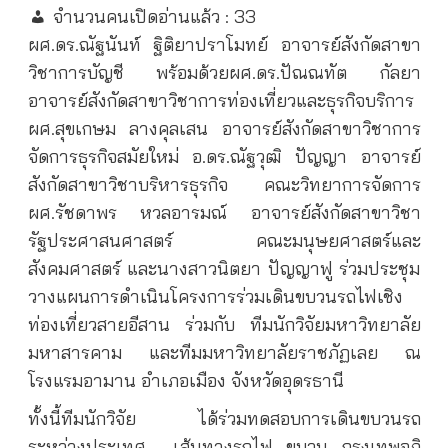
จำนวนคนเปิดอ่านแล้ว :
33
ผศ.ดร.ณัฐนันท์ ฐิติยาปราโมทย์ อาจารย์สังกัดสาขา
วิชาการบัญชี พร้อมด้วยผศ.ดร.ปัณณทัต กัลยา
อาจารย์สังกัดสาขาวิชาการท่องเที่ยวและธุรกิจบริการ
ผศ.สุขเกษม ลางคุลเสน อาจารย์สังกัดสาขาวิชาการ
จัดการธุรกิจสมัยใหม่ อ.ดร.ณัฐวุฒิ ปัญญา อาจารย์
สังกัดสาขาวิชาบริหารธุรกิจ คณะวิทยาการจัดการ
ผศ.รัชดาพร หวลอารมณ์ อาจารย์สังกัดสาขาวิชา
รัฐประศาสนศาสตร์ คณะมนุษยศาสตร์และ
สังคมศาสตร์ และนางสาวนิตยา ปัญญาฟู ร่วมประชุม
วางแผนการดำเนินโครงการร่วมเดินขบวนรถไฟเชิง
ท่องเที่ยวสายอีสาน ร่วมกับ ทีมนักวิจัยมหาวิทยาลัย
มหาสารคาม และทีมมหาวิทยาลัยราชภัฏเลย ณ
โรงแรมอามาน อำเภอเมือง จังหวัดอุดรธานี
ทั้งนี้ทีมนักวิจัย ได้ร่วมทดสอบการเดินขบวนรถ
ระหว่างประเทศ
เส้นทางรถไฟ ขบวน กรุงเทพอภิ