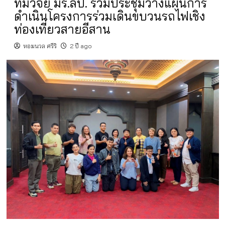
ทีมวิจัย มร.ลป. ร่วมประชุมวางแผนการ
ดำเนินโครงการร่วมเดินขบวนรถไฟเชิง
ท่องเที่ยวสายอีสาน
หอมนวล ศรีริ
2 ปี ago