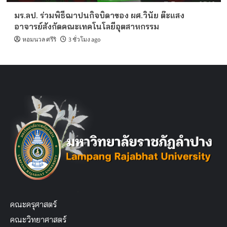
มร.ลป. ร่วมพิธีฌาปนกิจบิดาของ ผศ.วินัย ต๊ะแสง
อาจารย์สังกัดคณะเทคโนโลยีอุตสาหกรรม
หอมนวล ศรีริ
3 ชั่วโมง ago
คณะครุศาสตร์
คณะวิทยาศาสตร์