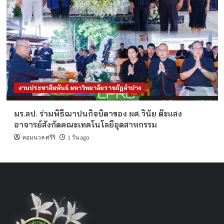
งานประชาสัมพันธ์ มหาวิทยาลัยราชภัฏลำปาง
มร.ลป. ร่วมพิธีฌาปนกิจบิดาของ ผศ.วินัย ต๊ะแสง
อาจารย์สังกัดคณะเทคโนโลยีอุตสาหกรรม
หอมนวล ศรีริ
1 วัน ago