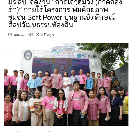
มร.ลป. จัดงาน “กาดเจ๊าฮิมวัง (กาดกอง
ต้า)” ภายใต้โครงการเพิ่มศักยภาพ
ชุมชน Soft Power บนฐานอัตลักษณ์
ศิลปวัฒนธรรมท้องถิ่น
หอมนวล ศรีริ
2 ปี ago