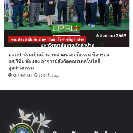
งานประชาสัมพันธ์ มหาวิทยาลัยราชภัฏลำปาง
มร.ลป. ร่วมเป็นเจ้าภาพสวดพระอภิธรรม บิดาของ
ผศ.วินัย ต๊ะแสง อาจารย์สังกัดคณะเทคโนโลยี
อุตสาหกรรม
CHANATIP.M
15 ชั่วโมง ago