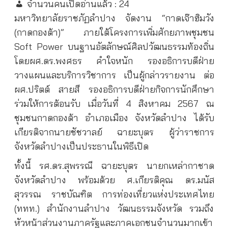
จำนวนคนเปิดอ่านแล้ว :
24
มหาวิทยาลัยราชภัฏลำปาง จัดงาน “กาดเจ๊าฮิมวัง
(กาดกองต้า)” ภายใต้โครงการเพิ่มศักยภาพชุมชน
Soft Power บนฐานอัตลักษณ์ศิลปวัฒนธรรมท้องถิ่น
โดยผศ.ดร.พงศธร คำใจหนัก รองอธิการบดีฝ่าย
วางแผนและบริการวิชาการ เป็นผู้กล่าวรายงาน ต่อ
ผศ.ปริตต์ สายสี รองอธิการบดีฝ่ายกิจการนักศึกษา
ร่วมให้การต้อนรับ เมื่อวันที่ 4 สิงหาคม 2567 ณ
ชุมชนกาดกองต้า อำเภอเมือง จังหวัดลำปาง ได้รับ
เกียรติจากนายชัชวาลย์ ฉายะบุตร ผู้ว่าราชการ
จังหวัดลำปางเป็นประธานในพิธีเปิด
ทั้งนี้ รศ.ดร.สุพรรณี ฉายะบุตร นายกเหล่ากาชาด
จังหวัดลำปาง พร้อมด้วย ศ.เกียรติคุณ ดร.มนัส
สุวรรณ ราชบัณฑิต การท่องเที่ยวแห่งประเทศไทย
(ททท.) สำนักงานลำปาง วัฒนธรรมจังหวัด รวมถึง
หัวหน้าส่วนงานภาครัฐและภาคเอกชนจำนวนมากเข้า