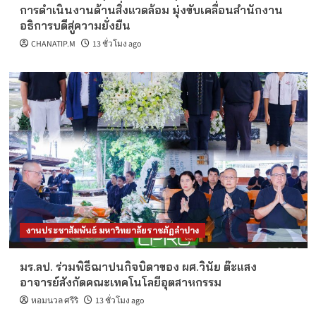
การดำเนินงานด้านสิ่งแวดล้อม มุ่งขับเคลื่อนสำนักงาน
อธิการบดีสู่ความยั่งยืน
CHANATIP.M
13 ชั่วโมง ago
งานประชาสัมพันธ์ มหาวิทยาลัยราชภัฏลำปาง
มร.ลป. ร่วมพิธีฌาปนกิจบิดาของ ผศ.วินัย ต๊ะแสง
อาจารย์สังกัดคณะเทคโนโลยีอุตสาหกรรม
หอมนวล ศรีริ
13 ชั่วโมง ago