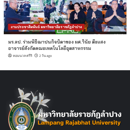
งานประชาสัมพันธ์ มหาวิทยาลัยราชภัฏลำปาง
มร.ลป. ร่วมพิธีฌาปนกิจบิดาของ ผศ.วินัย ต๊ะแสง
อาจารย์สังกัดคณะเทคโนโลยีอุตสาหกรรม
หอมนวล ศรีริ
2 วัน ago