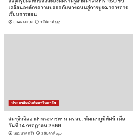
และสรุปผลทักษะและองค์ความรู้ตามมาตรการ RSO ขับ
เคลื่อนองค์กรความปลอดภัยทางถนนสู่การบูรณาการการ
เรียนการสอน
CHANATIP.M
3 สัปดาห์ ago
ประชาสัมพันธ์มหาวิทยาลัย
สมาชิกจิตอาสาพระราชทาน มร.ลป. พัฒนาภูมิทัศน์ เมื่อ
วันที่ 14 กรกฎาคม 2569
หอมนวล ศรีริ
3 สัปดาห์ ago