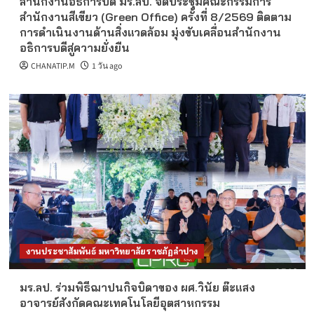
สำนักงานอธิการบดี มร.ลป. จัดประชุมคณะกรรมการ
สำนักงานสีเขียว (Green Office) ครั้งที่ 8/2569 ติดตาม
การดำเนินงานด้านสิ่งแวดล้อม มุ่งขับเคลื่อนสำนักงาน
อธิการบดีสู่ความยั่งยืน
CHANATIP.M
1 วัน ago
งานประชาสัมพันธ์ มหาวิทยาลัยราชภัฏลำปาง
มร.ลป. ร่วมพิธีฌาปนกิจบิดาของ ผศ.วินัย ต๊ะแสง
อาจารย์สังกัดคณะเทคโนโลยีอุตสาหกรรม