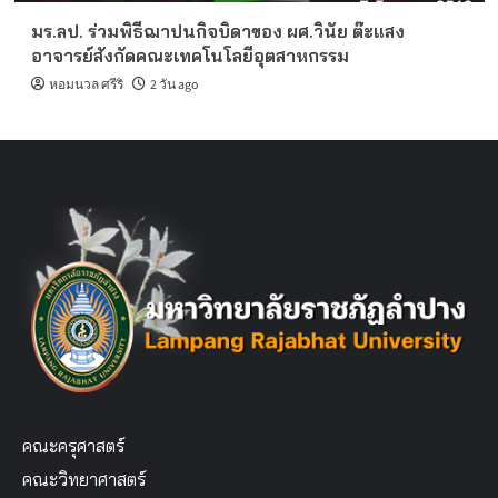
มร.ลป. ร่วมพิธีฌาปนกิจบิดาของ ผศ.วินัย ต๊ะแสง
อาจารย์สังกัดคณะเทคโนโลยีอุตสาหกรรม
หอมนวล ศรีริ
2 วัน ago
คณะครุศาสตร์
คณะวิทยาศาสตร์