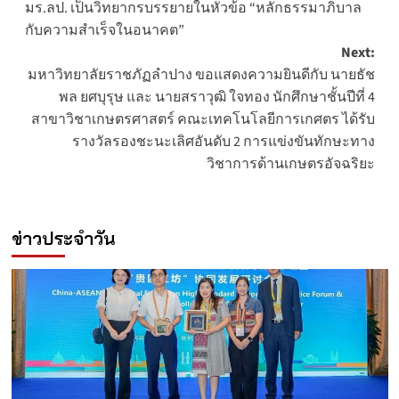
มร.ลป. เป็นวิทยากรบรรยายในหัวข้อ “หลักธรรมาภิบาล
navigation
กับความสำเร็จในอนาคต”
Next:
มหาวิทยาลัยราชภัฏลำปาง ขอแสดงความยินดีกับ นายธัช
พล ยศบุรุษ และ นายสราวุฒิ ใจทอง นักศึกษาชั้นปีที่ 4
สาขาวิชาเกษตรศาสตร์ คณะเทคโนโลยีการเกศตร ได้รับ
รางวัลรองชะนะเลิศอันดับ 2 การแข่งขันทักษะทาง
วิชาการด้านเกษตรอัจฉริยะ
ข่าวประจำวัน