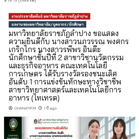
อาหาร (ไทเทรต)
งานประชาสัมพันธ์ มหาวิทยาลัยราชภัฏลำปาง
ผลงานของมหาวิทยาลัย/บุคลากร/นักศึกษา
มหาวิทยาลัยราชภัฏลำปาง ขอแสดง
ความยินดีกับ นางสาวนภวรรณ พงศกร
เกริกไกร นางสาวรพีพร อินต๊ะ
นักศึกษาชั้นปีที่ 2 สาขาวิชานวัตกรรม
และธุรกิจอาหาร คณะเทคโนโลยี
การเกษตร ได้รับรางวัลรองชนะเลิศ
อันดับ 1 การแข่งขันทักษะทางวิชาชีพ
สาขาวิทยาศาสตร์และเทคโนโลยีการ
อาหาร (ไทเทรต)
CHANATIP.M
1 ปี ago