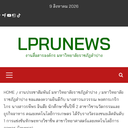
Skip
9 สิงหาคม 2026
to
facebook
youtube
instagram
tiktok
content
LPRUNEWS
งานสื่อสารองค์กร มหาวิทยาลัยราชภัฏลำปาง
Primary
Menu
HOME
งานประชาสัมพันธ์ มหาวิทยาลัยราชภัฏลำปาง
มหาวิทยาลัย
ราชภัฏลำปาง ขอแสดงความยินดีกับ นางสาวนภวรรณ พงศกรเกริก
ไกร นางสาวรพีพร อินต๊ะ นักศึกษาชั้นปีที่ 2 สาขาวิชานวัตกรรมและ
ธุรกิจอาหาร คณะเทคโนโลยีการเกษตร ได้รับรางวัลรองชนะเลิศอันดับ
1 การแข่งขันทักษะทางวิชาชีพ สาขาวิทยาศาสตร์และเทคโนโลยีการ