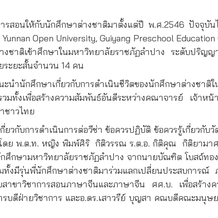
ให้กับนักศึกษาต่างชาติมาตั้งแต่ปี พ.ศ.2546 ปัจจุบันไ
 Yunnan Open University, Guiyang Preschool Education
วต่างชาติเข้าศึกษาในมหาวิทยาลัยราชภัฏลำปาง ระดับปริญญา
ยระยะสั้นจำนวน 14 คน
ำนักศึกษาเกี่ยวกับการดำเนินชีวิตของนักศึกษาต่างชาติในป
มทั้งเพื่อสร้างความสัมพันธ์อันดีระหว่างคณาจารย์ เจ้าหน้าที
กษาชาวไทย
กับการดำเนินการต่อวีซ่า ข้อควรปฏิบัติ ข้อควรรู้เกี่ยวกั
 พ.ต.ท. หญิง พิมพ์ศิริ กิติวรรณ ร.ต.อ. กิติคุณ กิติยาม
ักศึกษามหาวิทยาลัยราชภัฏลำปาง จากนายบัณฑิต โบสถ์ทอง นัก
ีรุ่นพี่นักศึกษาต่างชาติมาร่วมแลกเปลี่ยนประสบการณ์ ภายหล
ยสาขาวิชาการสอนภาษาจีนและภาษาจีน ศศ.บ. เพื่อสร้างความ
ิการบดีฝ่ายวิชาการ และอ.ดร.เสาวรีย์ บุญสา คณบดีคณะมนุษ