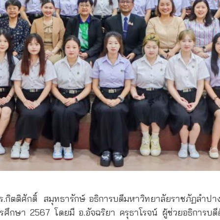
ดร.กิตติศักดิ์ สมุทธารักษ์ อธิการบดีมหาวิทยาลัยราชภัฏล
ึกษา 2567 โดยมี อ.อัจฉริยา ครุธาโรจน์ ผู้ช่วยอธิการบดีด