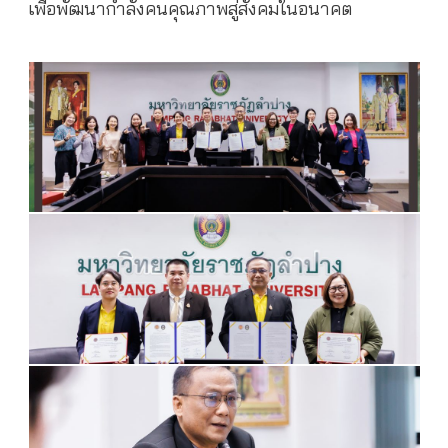
เพื่อพัฒนากำลังคนคุณภาพสู่สังคมในอนาคต