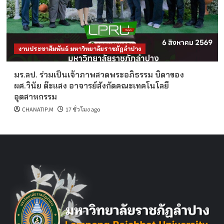
งานประชาสัมพันธ์ มหาวิทยาลัยราชภัฏลำปาง
มร.ลป. ร่วมเป็นเจ้าภาพสวดพระอภิธรรม บิดาของ
ผศ.วินัย ต๊ะแสง อาจารย์สังกัดคณะเทคโนโลยี
อุตสาหกรรม
CHANATIP.M
17 ชั่วโมง ago