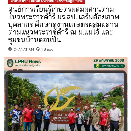
งานประชาสัมพันธ์ มหาวิทยาลัยราชภัฏลำปาง
ศูนย์การเรียนรู้เกษตรผสมผสานตาม
แนวพระราชดำริ มร.ลป. เสริมศักยภาพ
บุคลากร ศึกษาดูงานเกษตรผสมผสาน
ตามแนวพระราชดำริ ณ ม.แม่โจ้ และ
ชุมชนบ้านดอนปิน
CHANATIP.M
1 ปี ago