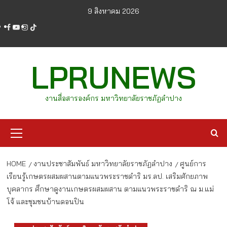
Skip
9 สิงหาคม 2026
to
facebook
youtube
instagram
tiktok
content
LPRUNEWS
งานสื่อสารองค์กร มหาวิทยาลัยราชภัฏลำปาง
Primary
Menu
HOME
งานประชาสัมพันธ์ มหาวิทยาลัยราชภัฏลำปาง
ศูนย์การ
เรียนรู้เกษตรผสมผสานตามแนวพระราชดำริ มร.ลป. เสริมศักยภาพ
บุคลากร ศึกษาดูงานเกษตรผสมผสาน ตามแนวพระราชดำริ ณ ม.แม่
โจ้ และชุมชนบ้านดอนปิน