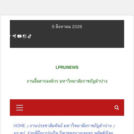
Skip
9 สิงหาคม 2026
to
facebook
youtube
instagram
tiktok
content
LPRUNEWS
งานสื่อสารองค์กร มหาวิทยาลัยราชภัฏลำปาง
Primary
Menu
HOME
งานประชาสัมพันธ์ มหาวิทยาลัยราชภัฏลำปาง
มร.ลป. ร่วมพิธีฌาปณกิจ บิดาของนางเอมอร พยัคฆ์น้อย