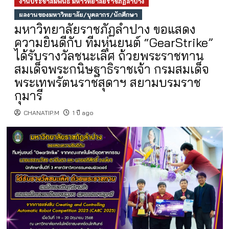
งานประชาสัมพันธ์ มหาวิทยาลัยราชภัฏลำปาง
ผลงานของมหาวิทยาลัย/บุคลากร/นักศึกษา
มหาวิทยาลัยราชภัฏลำปาง ขอแสดง
ความยินดีกับ ทีมหุ่นยนต์ “GearStrike”
ได้รับรางวัลชนะเลิศ ถ้วยพระราชทาน
สมเด็จพระกนิษฐาธิราชเจ้า กรมสมเด็จ
พระเทพรัตนราชสุดาฯ สยามบรมราช
กุมารี
CHANATIP.M
1 ปี ago