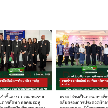
าสัมพันธ์ มหาวิทยาลัยราชภัฏ
งานประชาสัมพันธ์ มหาวิทยาลัยราช
ลำปาง
 เข้าชี้แจงงบประมาณราย
มร.ลป.ร่วมเป็นกรรมการพ
านการศึกษา ต่อคณะอนุ
กลั่นกรองการประกวดผ้าล
ิการวิสามัญพิจารณาร่าง
พระราชทาน “ผ้าลายขอสม