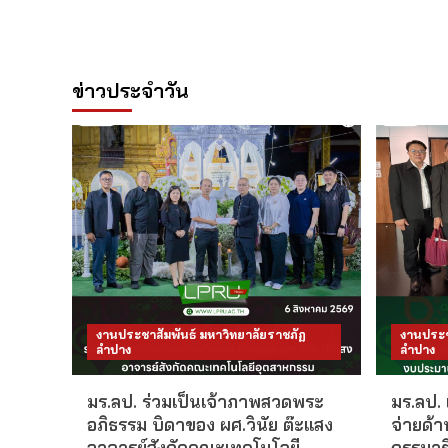
ข่าวประจำวัน
งานประชาสัมพันธ์ มหาวิทยาลัยราชภัฏ
งานประช
ลำปาง
ลำปาง
มร.ลป. ร่วมเป็นเจ้าภาพสวดพระ
มร.ลป.
อภิธรรม บิดาของ ผศ.วินัย ต๊ะแสง
จ่ายด้
อาจารย์สังกัดคณะเทคโนโลยี
กรรมาธ