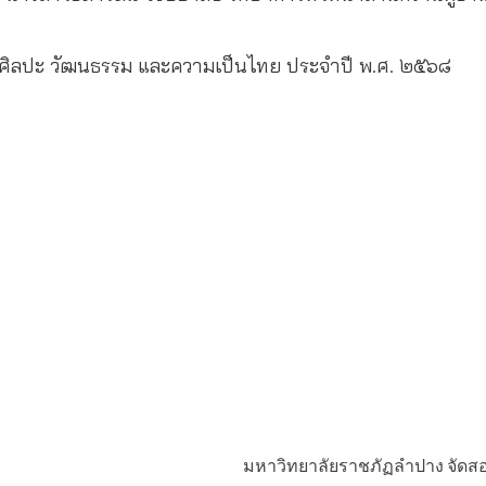
ุงศิลปะ วัฒนธรรม และความเป็นไทย ประจำปี พ.ศ. ๒๕๖๘
มหาวิทยาลัยราชภัฏลำปาง จัดสอบ