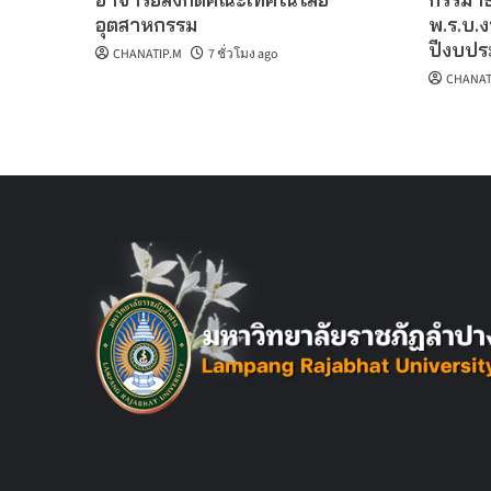
อุตสาหกรรม
พ.ร.บ.
ปีงบปร
CHANATIP.M
7 ชั่วโมง ago
CHANAT