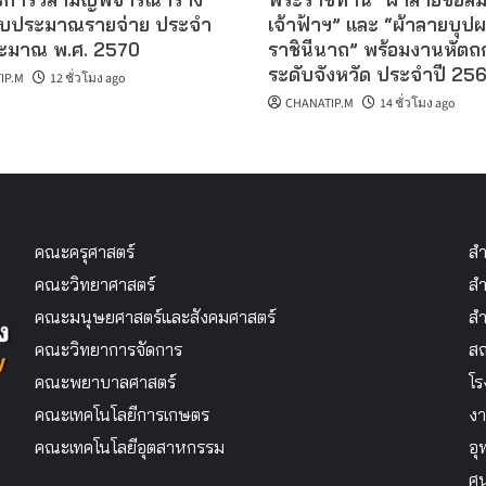
งบประมาณรายจ่าย ประจำ
เจ้าฟ้าฯ” และ “ผ้าลายบุป
ะมาณ พ.ศ. 2570
ราชินีนาถ” พร้อมงานหัตถ
ระดับจังหวัด ประจำปี 25
IP.M
12 ชั่วโมง ago
CHANATIP.M
14 ชั่วโมง ago
คณะครุศาสตร์
สำ
คณะวิทยาศาสตร์
สำ
คณะมนุษยศาสตร์และสังคมศาสตร์
สำ
คณะวิทยาการจัดการ
สถ
คณะพยาบาลศาสตร์
โร
คณะเทคโนโลยีการเกษตร
งา
คณะเทคโนโลยีอุตสาหกรรม
อุ
ศู