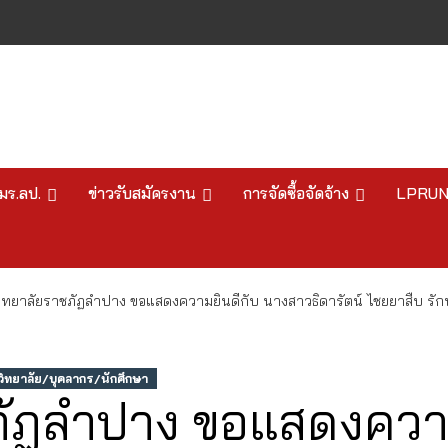
มร.ลป.
ข่าวรับสมัครงาน
การจัดซื้อจัดจ้าง
LPRU
ิทยาลัยราชภัฏลำปาง ขอแสดงความยินดีกับ นางสาวธิดารัตน์ ไชยยาสืบ รั
ทยาลัย/บุคลากร/นักศึกษา
ภัฏลำปาง ขอแสดงความ