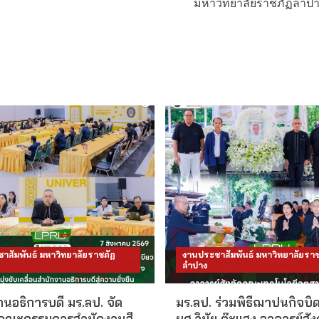
มหาวิทยาลัยราชภัฏลำปาง 
าสัมพันธ์ มหาวิทยาลัยราชภัฏ
งานประชาสัมพันธ์ มหาวิทยาลัยราช
ลำปาง
นอธิการบดี มร.ลป. จัด
มร.ลป. ร่วมพิธีฌาปนกิจบิ
คณะกรรมการสำนักงานสี
ผศ.วินัย ต๊ะแสง อาจารย์สั