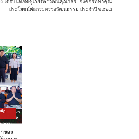
ได้รับโล่เชิดชูเกียรติ “วัฒนคุณาธร” องค์กรที่ทำคุณ
ประโยชน์ต่อกระทรวงวัฒนธรรม ประจำปี ๒๕๖๘
ภัฏ
ดาของ
งกัดคณะ