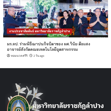
งานประชาสัมพันธ์ มหาวิทยาลัยราชภัฏลำปาง
มร.ลป. ร่วมพิธีฌาปนกิจบิดาของ ผศ.วินัย ต๊ะแสง
อาจารย์สังกัดคณะเทคโนโลยีอุตสาหกรรม
หอมนวล ศรีริ
2 วัน ago