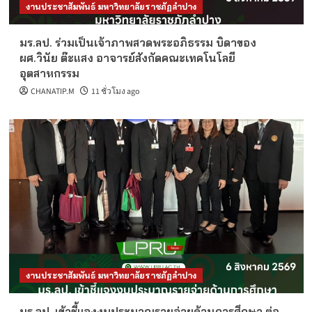
งานประชาสัมพันธ์ มหาวิทยาลัยราชภัฏลำปาง
มร.ลป. ร่วมเป็นเจ้าภาพสวดพระอภิธรรม บิดาของ
ผศ.วินัย ต๊ะแสง อาจารย์สังกัดคณะเทคโนโลยี
อุตสาหกรรม
CHANATIP.M
11 ชั่วโมง ago
งานประชาสัมพันธ์ มหาวิทยาลัยราชภัฏลำปาง
มร.ลป. เข้าชี้แจงงบประมาณรายจ่ายด้านการศึกษา ต่อ