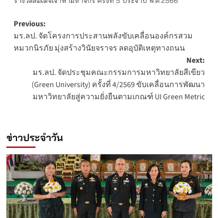
รางวัลสมเด็จเจ้าฟ้ามหาจักรี ครั้งที่ 5 ประจำปี พ.ศ.2566
Post
Previous:
มร.ลป. จัดโครงการประสานพลังขับเคลื่อนองค์กรสวม
navigation
หมวกนิรภัย มุ่งสร้างวินัยจราจร ลดอุบัติเหตุทางถนน
Next:
มร.ลป. จัดประชุมคณะกรรมการมหาวิทยาลัยสีเขียว
(Green University) ครั้งที่ 4/2569 ขับเคลื่อนการพัฒนา
มหาวิทยาลัยสู่ความยั่งยืนตามเกณฑ์ UI Green Metric
ข่าวประจำวัน