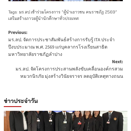
Tags:
มร.ลป.เข้าร่วมโครงการ “ผู้นำเยาวชน ฅนราชภัฏ 2569”
เสริมสร้างภาวะผู้นำนักศึกษาทั่วประเทศ
Post
Previous:
มร.ลป. จัดการประชาสัมพันธ์สร้างการรับรู้ ITA ประจำ
navigation
ปีงบประมาณ พ.ศ. 2569 แก่บุคลากรโรงเรียนสาธิต
มหาวิทยาลัยราชภัฏลำปาง
Next:
มร.ลป. จัดโครงการประสานพลังขับเคลื่อนองค์กรสวม
หมวกนิรภัย มุ่งสร้างวินัยจราจร ลดอุบัติเหตุทางถนน
ข่าวประจำวัน