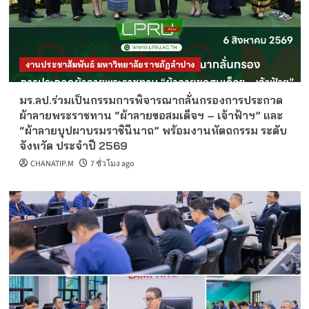
งานประชาสัมพันธ์ มหาวิทยาลัยราชภัฏลำปาง
มร.ลป.ร่วมเป็นกรรมการพิจารณากลั่นกรองการประกวด
ผ้าลายพระราชทาน “ผ้าลายขอสมเด็จฯ – เจ้าฟ้าฯ” และ
“ผ้าลายบุปผาบรมราชินีนาถ” พร้อมงานหัตถกรรม ระดับ
จังหวัด ประจำปี 2569
CHANATIP.M
7 ชั่วโมง ago