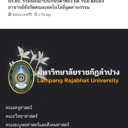
มร.ลป. ร่วมพิธีฌาปนกิจบิดาของ ผศ.วินัย ต๊ะแสง
อาจารย์สังกัดคณะเทคโนโลยีอุตสาหกรรม
หอมนวล ศรีริ
2 วัน ago
คณะครุศาสตร์
คณะวิทยาศาสตร์
คณะมนุษยศาสตร์และสังคมศาสตร์