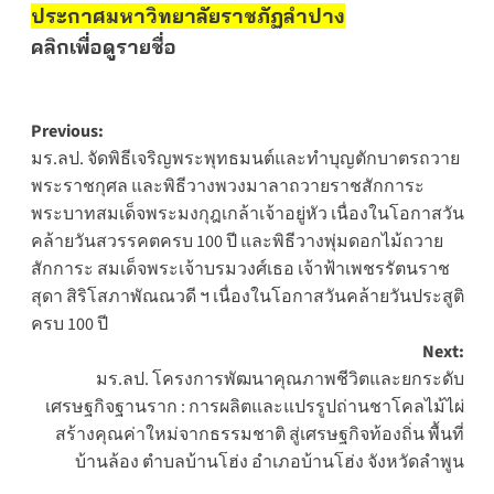
ประกาศมหาวิทยาลัยราชภัฏลำปาง
คลิกเพื่อดูรายชื่อ
Post
Previous:
มร.ลป. จัดพิธีเจริญพระพุทธมนต์และทำบุญตักบาตรถวาย
navigation
พระราชกุศล และพิธีวางพวงมาลาถวายราชสักการะ
พระบาทสมเด็จพระมงกุฎเกล้าเจ้าอยู่หัว เนื่องในโอกาสวัน
คล้ายวันสวรรคตครบ 100 ปี และพิธีวางพุ่มดอกไม้ถวาย
สักการะ สมเด็จพระเจ้าบรมวงศ์เธอ เจ้าฟ้าเพชรรัตนราช
สุดา สิริโสภาพัณณวดี ฯ เนื่องในโอกาสวันคล้ายวันประสูติ
ครบ 100 ปี
Next:
มร.ลป. โครงการพัฒนาคุณภาพชีวิตและยกระดับ
เศรษฐกิจฐานราก : การผลิตและแปรรูปถ่านชาโคลไม้ไผ่
สร้างคุณค่าใหม่จากธรรมชาติ สู่เศรษฐกิจท้องถิ่น พื้นที่
บ้านล้อง ตําบลบ้านโฮ่ง อําเภอบ้านโฮ่ง จังหวัดลําพูน