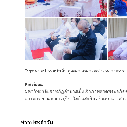
Tags:
มร.ลป. ร่วมบำเพ็ญกุศลศพ สวดพระอภิธรรม พระราชธร
Post
Previous:
มหาวิทยาลัยราชภัฏลำปางเป็นเจ้าภาพสวดพระอภิธร
navigation
มารดาของนางสาวรุจิราวัลย์ แสงอินทร์ และ นางสาวร
ข่าวประจำวัน