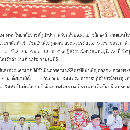
รม
มหาวิทยาลัยราชภัฏลำปาง
พร้อมด้วย
อ
.
ดร
.
เยาวลักษณ์
งามแสนโร
ระชาสัมพันธ์
ร่วมบำเพ็ญกุศลศพ
สวดพระอภิธรรม
พระราชธรรมาลัง
15
กันยายน
2566
ณ
อาคารปฏิสังขรณ์พระสุนทรมุนี
72
ปี
วัด
จังหวัดลำปาง
เป็นประธานในพิธี
และสังคมศาสตร์
ได้ดำเนินการศาสนพิธีกร
พิธีบำเพ็ญกุศลศพ
สวดพระอ
.30
น
.
ตั้งแต่บัดนี้
– 19
กันยายน
2566
ณ
อาคารปฏิสังขรณ์พระสุนทร
น
2566
เป็นต้นไป
จะดำเนินการสวดพระอภิธรรมทุกวันจันทร์
พุทธศา