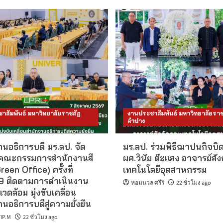
าสัมพันธ์ มหาวิทยาลัยราชภัฏ
งานประชาสัมพันธ์ มหาวิทยาลัยราช
ลำปาง
นอธิการบดี มร.ลป. จัด
มร.ลป. ร่วมพิธีฌาปนกิจบิ
คณะกรรมการสำนักงานสี
ผศ.วินัย ต๊ะแสง อาจารย์สั
reen Office) ครั้งที่
เทคโนโลยีอุตสาหกรรม
 ติดตามการดำเนินงาน
หอมนวล ศรีริ
22 ชั่วโมง ago
แวดล้อม มุ่งขับเคลื่อน
นอธิการบดีสู่ความยั่งยืน
IP.M
22 ชั่วโมง ago