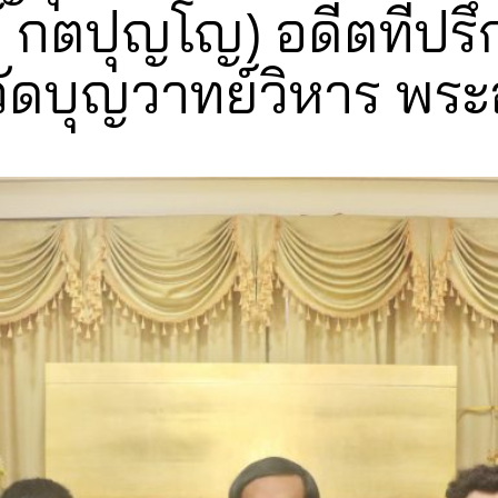
ร์ กตปุญโญ) อดีตที่ป
วัดบุญวาทย์วิหาร พ