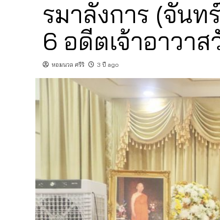
รมาลังการ (จันท
6 อดีตเจ้าอาวาส
หอมนวล ศรีริ
3 ปี ago