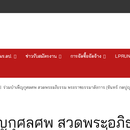
มร.ลป.
ข่าวรับสมัครงาน
การจัดซื้อจัดจ้าง
LPRU
ป. ร่วมบำเพ็ญกุศลศพ สวดพระอภิธรรม พระราชธรรมาลังการ (จันทร์ กตปุญ
พ็ญกุศลศพ สวดพระอภ