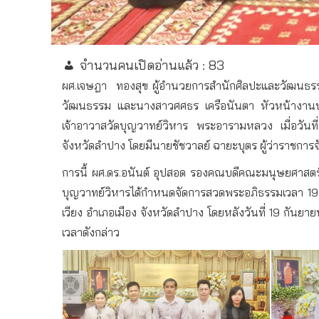
จำนวนคนเปิดอ่านแล้ว :
83
ผศ
.
เจษฎา
ทองสุข
ผู้อำนวยการสำนักศิลปะและวัฒนธร
วัฒนธรรม
และนางสาวศศธร
เครือนันตา
หัวหน้างานป
เจ้าอาวาสวัดบุญวาทย์วิหาร
พระอารามหลวง
เมื่อวันที่
จังหวัดลำปาง
โดยมีนายชัชวาลย์
ฉายะบุตร
ผู้ว่าราชการ
การนี้
ผศ
.
ดร
.
อนันต์
อุปสอด
รองคณบดีคณะมนุษยศาสตร์
บุญวาทย์วิหารได้กำหนดจัดการสวดพระอภิธรรมเวลา
19
เวียง
อำเภอเมือง
จังหวัดลำปาง
โดยหลังวันที่
19
กันยาย
เวลาดังกล่าว