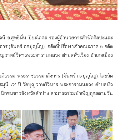
จน์
อ
.
สุทธิมั่น
ปิยะโกศล
รองผู้อำนวยการสำนักศิลปะและ
การ
(
จันทร์
กตปุญโญ
)
อดีตที่ปรึกษาเจ้าคณะภาค
6
อดีต
บุญวาทย์วิหาร
พระอารามหลวง
ตำบลหัวเวียง
อำเภอเมือง
ภิธรรม
พระราชธรรมาลังการ
(
จันทร์
กตปุญโญ
)
โดยวัด
มุนี
72
ปี
วัดบุญวาทย์วิหาร
พระอารามหลวง
ตำบลหัว
สนิกชนชาวจังหวัดลำปาง
สามารถร่วมบำเพ็ญกุศลตามวัน