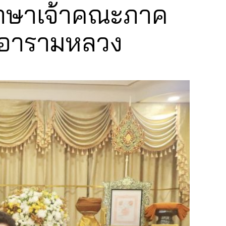
รึกษาเจ้าคณะภาค
ระอารามหลวง