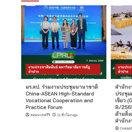
งานประชาสัมพันธ์ มหาวิทยาลัยราชภัฏ
งานประช
ลำปาง
ลำปาง
มร.ลป. ร่วมงานประชุมนานาชาติ
สำนักงา
China-ASEAN High-Standard
ประชุม
Vocational Cooperation and
เขียว (G
Practice Forum
8/2569
ด้านสิ่ง
หอมนวล ศรีริ
21 ชั่วโมง ago
สำนักงา
CHANAT