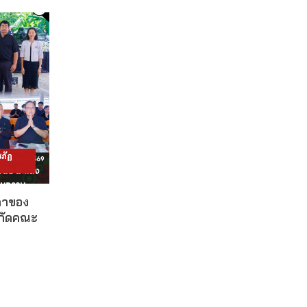
ภัฏ
ดาของ
งกัดคณะ