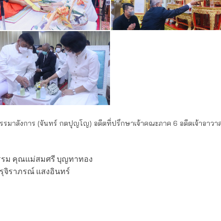
รมาลังการ (จันทร์ กตปุญโญ) อดีตที่ปรึกษาเจ้าคณะภาค 6 อดีตเจ้าอาว
รม คุณแม่สมศรี บุญทาทอง
ุจิราภรณ์ แสงอินทร์