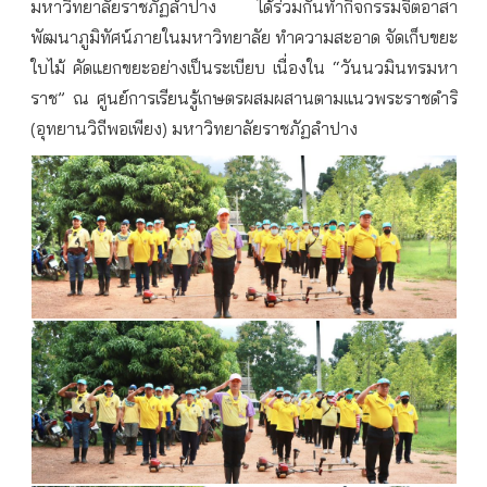
มหาวิทยาลัยราชภัฏลำปาง ได้ร่วมกันทำกิจกรรมจิตอาสา
พัฒนาภูมิทัศน์ภายในมหาวิทยาลัย ทำความสะอาด จัดเก็บขยะ
ใบไม้ คัดแยกขยะอย่างเป็นระเบียบ เนื่องใน “วันนวมินทรมหา
ราช” ณ ศูนย์การเรียนรู้เกษตรผสมผสานตามแนวพระราชดำริ
(อุทยานวิถีพอเพียง) มหาวิทยาลัยราชภัฏลำปาง