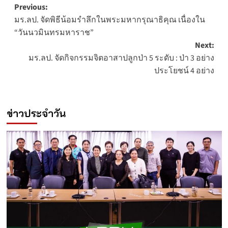
Post
Previous:
มร.ลป. จัดพิธีน้อมรำลึกในพระมหากรุณาธิคุณ เนื่องใน
navigation
“วันนวมินทรมหาราช”
Next:
มร.ลป. จัดกิจกรรมจิตอาสาปลูกป่า 5 ระดับ : ป่า 3 อย่าง
ประโยชน์ 4 อย่าง
ข่าวประจำวัน