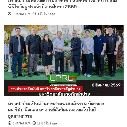
มร.ลป. ร่วมพิธีเปิดการฝึก-ศึกษา นักศึกษาวิชาทหาร และ
พิธีไหว้ครู ประจำปีการศึกษา 2569
CHANATIP.M
3 ชั่วโมง ago
งานประชาสัมพันธ์ มหาวิทยาลัยราชภัฏลำปาง
มร.ลป. ร่วมเป็นเจ้าภาพสวดพระอภิธรรม บิดาของ
ผศ.วินัย ต๊ะแสง อาจารย์สังกัดคณะเทคโนโลยี
อุตสาหกรรม
CHANATIP.M
13 ชั่วโมง ago