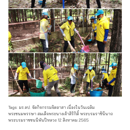
Tags:
มร.ลป. จัดกิจกรรมจิตอาสา เนื่องในวันเฉลิม
พระชนมพรรษา สมเด็จพระนางเจ้าสิริกิติ์ พระบรมราชินีนาถ
พระบรมราชชนนีพันปีหลวง 12 สิงหาคม 2565