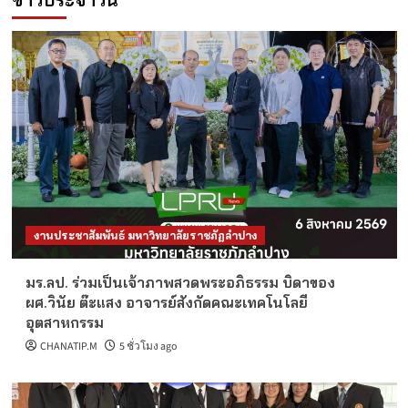
งานประชาสัมพันธ์ มหาวิทยาลัยราชภัฏลำปาง
มร.ลป. ร่วมเป็นเจ้าภาพสวดพระอภิธรรม บิดาของ
ผศ.วินัย ต๊ะแสง อาจารย์สังกัดคณะเทคโนโลยี
อุตสาหกรรม
CHANATIP.M
5 ชั่วโมง ago