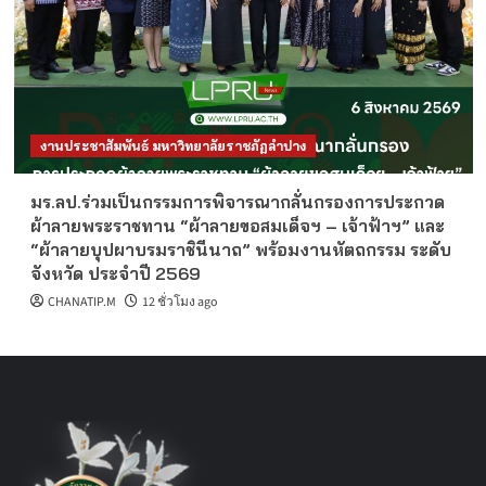
งานประชาสัมพันธ์ มหาวิทยาลัยราชภัฏลำปาง
มร.ลป.ร่วมเป็นกรรมการพิจารณากลั่นกรองการประกวด
ผ้าลายพระราชทาน “ผ้าลายขอสมเด็จฯ – เจ้าฟ้าฯ” และ
“ผ้าลายบุปผาบรมราชินีนาถ” พร้อมงานหัตถกรรม ระดับ
จังหวัด ประจำปี 2569
CHANATIP.M
12 ชั่วโมง ago