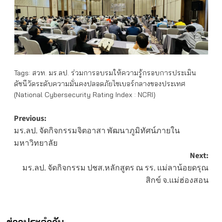
Tags:
สวท. มร.ลป. ร่วมการอบรมให้ความรู้กรอบการประเมิน
ดัชนีวัดระดับความมั่นคงปลอดภัยไซเบอร์กลางของประเทศ
(National Cybersecurity Rating Index : NCRI)
Post
Previous:
มร.ลป. จัดกิจกรรมจิตอาสา พัฒนาภูมิทัศน์ภายใน
navigation
มหาวิทยาลัย
Next:
มร.ลป. จัดกิจกรรม ปชส.หลักสูตร ณ รร. แม่ลาน้อยดรุณ
สิกข์ จ.แม่ฮ่องสอน
ข่าวประจำวัน