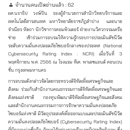
จำนวนคนเปิดอ่านแล้ว :
62
ผศ
.
นราธิป
วงษ์ปัน
รองผู้อำนวยการสำนักวิทยบริการและ
เทคโนโลยีสารสนเทศ
มหาวิทยาลัยราชภัฏลำปาง
และนาย
จำเนียร
หัตถา
นักวิชาการคอมพิวเตอร์
ฝ่ายงานวิศวกรรมเครือ
ข่าย
เข้าร่วมการอบรมให้ความรู้กรอบการประเมินดัชนีวัด
ระดับความมั่นคงปลอดภัยไซเบอร์กลางของประเทศ
(National
Cybersecurity Rating Index : NCRI)
เมื่อวันที่
3
พฤศจิกายน
พ
.
ศ
. 2566
ณ
โรงแรม
ทีเค
.
พาเลซ
แอนด์
คอนเวน
ชั่น
กรุงเทพมหานคร
การอบรมดังกล่าวจัดโดยกระทรวงดิจิทัลเพื่อเศรษฐกิจและ
สังคม
ร่วมกับสำนักงานคณะกรรมการดิจิทัลเพื่อเศรษฐกิจและ
สังคมแห่งชาติ
กองทุนพัฒนาดิจิทัลเพื่อเศรษฐกิจและสังคม
และสำนักงานคณะกรรมการการรักษาความมั่นคงปลอดภัย
ไซเบอร์แห่งชาติ
มีวัตถุประสงค์เพื่อออกแบบและประเมินดัชนีวัด
ความมั่นคงปลอดภัยไซเบอร์
(Cybersecurity Rating Index)
ที่มีความน่าเชื่อถือ
วัดผลได้อย่างรวดเร็วและมีประสิทธิภาพ
ซึ่ง