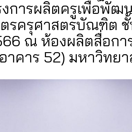
รงการผลิตครูเพื่อพัฒน
รครุศาสตรบัณฑิต ชั้นปีท
6 ณ ห้องผลิตสื่อการเ
(อาคาร 52) มหาวิทยา