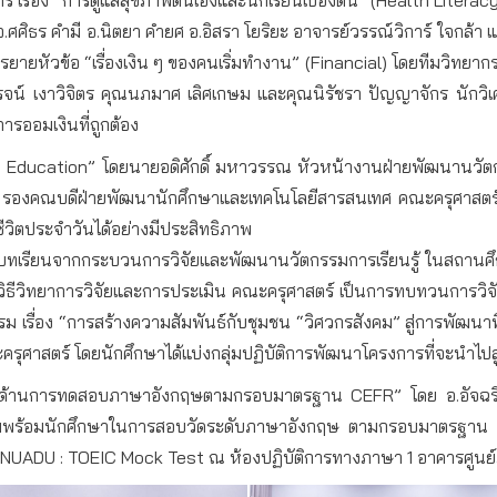
ธร คำมี อ.นิตยา คำยศ อ.อิสรา โยริยะ อาจารย์วรรณ์วิการ์ ใจกล้า แ
การบรรยายหัวข้อ “เรื่องเงิน ๆ ของคนเริ่มทำงาน” (Financial) โดยทีมวิ
รจน์ เงาวิจิตร คุณนภมาศ เลิศเกษม และคุณนิรัชรา ปัญญาจักร นักวิเค
ออมเงินที่ถูกต้อง
le Education” โดยนายอดิศักดิ์ มหาวรรณ หัวหน้างานฝ่ายพัฒนานวัต
รองคณบดีฝ่ายพัฒนานักศึกษาและเทคโนโลยีสารสนเทศ คณะครุศาสตร์ 
วิตประจำวันได้อย่างมีประสิทธิภาพ
“ถอดบทเรียนจากกระบวนการวิจัยและพัฒนานวัตกรรมการเรียนรู้ ในสถานศ
าวิธีวิทยาการวิจัยและการประเมิน คณะครุศาสตร์ เป็นการทบทวนการวิ
อบรม เรื่อง “การสร้างความสัมพันธ์กับชุมชน “วิศวกรสังคม” สู่การพัฒนาท
ุศาสตร์ โดยนักศึกษาได้แบ่งกลุ่มปฏิบัติการพัฒนาโครงการที่จะนำไปส
ด้านการทดสอบภาษาอังกฤษตามกรอบมาตรฐาน CEFR” โดย อ.อัจฉริยา คร
วามพร้อมนักศึกษาในการสอบวัดระดับภาษาอังกฤษ ตามกรอบมาตรฐาน C
UADU : TOEIC Mock Test ณ ห้องปฏิบัติการทางภาษา 1 อาคารศูนย