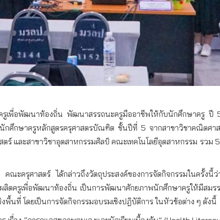
ตครูเพื่อพัฒนาท้องถิ่น พัฒนาสรรถนะครูมืออาชีพให้กับนักศึกษาครู 
รับนักศึกษาครูหลักสูตรครุศาสตรบัณฑิต ชั้นปีที่ 5 จากสาขาวิชาคณ
าสตร์ และสาขาวิชาอุตสาหกรรมศิลป์ คณะเทคโนโลยีอุตสาหกรรม รวม
 คณะครุศาสตร์ ได้กล่าวถึงวัตถุประสงค์ของการจัดกิจกรรมในครั้งนี้ว
งการผลิตครูเพื่อพัฒนาท้องถิ่น เป็นการพัฒนาศักยภาพนักศึกษาครูให้มี
พื้นที่ โดยเป็นการจัดกิจกรรมอบรมเชิงปฎิบัติการ ในหัวข้อต่าง ๆ ดังนี้
การ เรื่อง “การดูแลสุขภาพตนเองและนักเรียนเบื้องต้น” (Health Liter