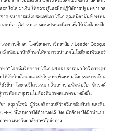
ละอ.ไฉไล ผาเงิน ให้ความรู้และฝึกปฏิบัติการปฐมพยาบาล
ทยากรจาก ธนาคารแห่งประเทศไทย ได้แก่ คุณสมิตานันท์ พรหม
ราะห์อาวุโส ธนาคารแห่งประเทศไทย เพื่อให้นักศึกษาฝึก
กรรมการศึกษา โรงเรียนดาราวิทยาลัย / Leader Google
เพื่อพัฒนานักศึกษาให้สามารถนำเทคโนโลยีคอมพิวเตอร์
ึกษา” โดยทีมวิทยากร ได้แก่ ผศ.ดร.ปรารถนา โกวิทยางกูร
จัยให้กับนักศึกษาและนำไปสู่การพัฒนานวัตกรรมการเรียน
ี่ยั่งยืน” โดย อ.วิไลวรรณ กลิ่นถาวร อ.พิมพ์ปรียา อินวงค์
ู่การพัฒนาชุมชนในท้องถิ่นของตนเองอย่างยั่งยืน
ุธาโรจน์ ผู้ช่วยอธิการบดีฝ่ายวิเทศสัมพันธ์ และทีม
EFR ที่โครงการได้กำหนดไว้ โดยนักศึกษาได้ฝึกทำแบบ
์ภาษา มหาวิทยาลัยราชภัฏลำปาง