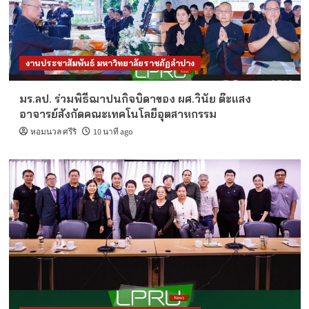
งานประชาสัมพันธ์ มหาวิทยาลัยราชภัฏลำปาง
มร.ลป. ร่วมพิธีฌาปนกิจบิดาของ ผศ.วินัย ต๊ะแสง
อาจารย์สังกัดคณะเทคโนโลยีอุตสาหกรรม
หอมนวล ศรีริ
10 นาที ago