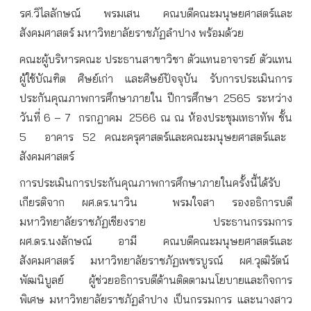
รศ
.
วิไลลักษณ์
พรมเสน
คณบดีคณะมนุษยศาสตร์และ
สังคมศาสตร์
มหาวิทยาลัยราชภัฏลำปาง
พร้อมด้วย
คณะผู้บริหารคณะ
ประธานสาขาวิชา
ตัวแทนอาจารย์
ตัวแทน
ผู้ใช้บัณฑิต
ศิษย์เก่า
และศิษย์ปัจจุบัน
รับการประเมินการ
ประกันคุณภาพการศึกษาภายใน
ปีการศึกษา
2565
ระหว่าง
วันที่
6 – 7
กรกฎาคม
2566
ณ
ณ
ห้องประชุมเทธาทัพ
ชั้น
5
อาคาร
52
คณะครุศาสตร์และคณะมนุษยศาสตร์และ
สังคมศาสตร์
การประเมินการประกันคุณภาพการศึกษาภายในครั้งนี้ได้รับ
เกียรติจาก
ผศ
.
ดร
.
นาวิน
พรมใจสา
รองอธิการบดี
มหาวิทยาลัยราชภัฏเชียงราย
ประธานกรรมการ
ผศ
.
ดร
.
นงลักษณ์
อามี
คณบดีคณะมนุษยศาสตร์และ
สังคมศาสตร์
มหาวิทยาลัยราชภัฏเพชรบูรณ์
ผศ
.
วุฒิรัตน์
พัฒนิบูลย์
ผู้ช่วยอธิการบดีด้านติดตามนโยบายและกิจการ
พิเศษ
มหาวิทยาลัยราชภัฏลำปาง
เป็นกรรมการ
และนางสาว