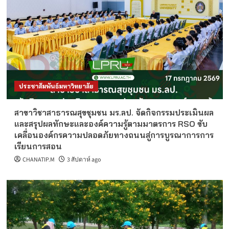
ประชาสัมพันธ์มหาวิทยาลัย
สาขาวิชาสาธารณสุขชุมชน มร.ลป. จัดกิจกรรมประเมินผล
และสรุปผลทักษะและองค์ความรู้ตามมาตรการ RSO ขับ
เคลื่อนองค์กรความปลอดภัยทางถนนสู่การบูรณาการการ
เรียนการสอน
CHANATIP.M
3 สัปดาห์ ago