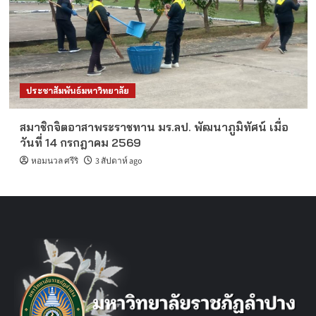
ประชาสัมพันธ์มหาวิทยาลัย
สมาชิกจิตอาสาพระราชทาน มร.ลป. พัฒนาภูมิทัศน์ เมื่อ
วันที่ 14 กรกฎาคม 2569
หอมนวล ศรีริ
3 สัปดาห์ ago