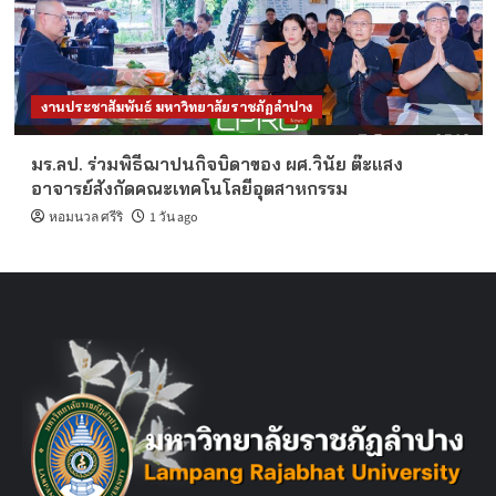
งานประชาสัมพันธ์ มหาวิทยาลัยราชภัฏลำปาง
มร.ลป. ร่วมพิธีฌาปนกิจบิดาของ ผศ.วินัย ต๊ะแสง
อาจารย์สังกัดคณะเทคโนโลยีอุตสาหกรรม
หอมนวล ศรีริ
1 วัน ago