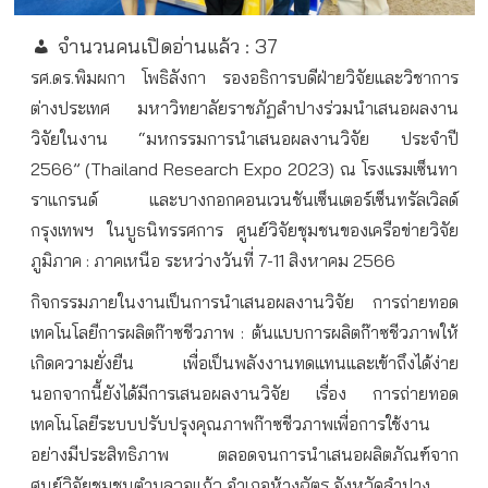
จำนวนคนเปิดอ่านแล้ว :
37
รศ
.
ดร
.
พิมผกา
โพธิลังกา
รองอธิการบดีฝ่ายวิจัยและวิชาการ
ต่างประเทศ
มหาวิทยาลัยราชภัฏลำปาง
ร่วมนำเสนอผลงาน
วิจัยในงาน
“
มหกรรมการนำเสนอผลงานวิจัย
ประจำปี
2566” (Thailand Research Expo 2023)
ณ
โรงแรมเซ็นทา
ราแกรนด์
และบางกอกคอนเวนชันเซ็นเตอร์เซ็นทรัลเวิลด์
กรุงเทพฯ
ในบูธนิทรรศการ
ศูนย์วิจัยชุมชนของเครือข่ายวิจัย
ภูมิภาค
:
ภาคเหนือ
ระหว่างวันที่
7-11
สิงหาคม
2566
กิจกรรมภายในงานเป็นการนำเสนอผลงานวิจัย
การถ่ายทอด
เทคโนโลยีการผลิตก๊าซชีวภาพ
:
ต้นแบบการผลิตก๊าซชีวภาพให้
เกิดความยั่งยืน
เพื่อเป็นพลังงานทดแทนและเข้าถึงได้ง่าย
นอกจากนี้ยังได้มีการเสนอผลงานวิจัย
เรื่อง
การถ่ายทอด
เทคโนโลยีระบบปรับปรุงคุณภาพก๊าซชีวภาพเพื่อการใช้งาน
อย่างมีประสิทธิภาพ
ตลอดจนการนำเสนอผลิตภัณฑ์จาก
ศูนย์วิจัยชุมชนตำบลวอแก้ว
อำเภอห้างฉัตร
จังหวัดลำปาง