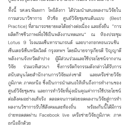
ทั้งนี้
รศ
.
ดร
.
พิมผกา
โพธิลังกา
ได้ร่วมนำเสนอผลงานวิจัยใน
การเสวนาวิชาการ
หัวข้อ
ศูนย์วิจัยชุมชนต้นแบบ
(Best
Practice)
ที่สามารถขยายผลได้อย่างต่อเนื่อง
และยั่งยืน
“
การ
ผลิตก๊าซชีวภาพเพื่อใช้เป็นพลังงานทดแทน
”
ณ
ห้องประชุม
Lotus 9
โรงแรมเซ็นทาราแกรนด์
และบางกอกคอนเวนชัน
เซ็นเตอร์
เซ็นทรัลเวิลด์
กรุงเทพฯ
โดยมีนายจารุเกียรติ
ปัญญาดี
พลังงานจังหวัดลำปาง
ผู้มีส่วนร่วมและใช้ประโยชน์จากงาน
วิจัย
ร่วมเวทีเสวนา
ซึ่งการจัดกิจกรรมดังกล่าวได้รับการ
สนับสนุนโดยสำนักงานการวิจัยแห่งชาติ
และเครือข่ายวิจัย
ภูมิภาค
:
ภาคเหนือ
ซึ่งเป็นการนำเสนอให้เห็นถึงการทำงานของ
ศูนย์วิจัยชุมชน
และการทำวิจัยที่มุ่งเน้นคุณค่าการใช้ประโยชน์
ต่อสังคมอย่างแท้จริง
ตลอดจนการต่อยอดผลงานวิจัยสู่การทำ
ผลงานวิชาการรับใช้สังคมและท้องถิ่น
พร้อมกันนี้ได้มีการ
ถ่ายทอดสดผ่าน
Facebook live
เครือข่ายวิจัยภูมิภาค
:
ภาค
เหนืออีกด้วย