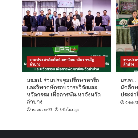
งานประชาสัมพันธ์ มหาวิทยาลัยราชภัฏ
งานประช
ลำปาง
ลำปาง
มร.ลป. ร่วมประชุมปรึกษาหารือ
มร.ลป. 
และวิพากษ์กรอบวาระวิจัยและ
นักศึกษ
นวัตกรรม เพื่อการพัฒนาจังหวัด
ประจำป
ลำปาง
CHANAT
หอมนวล ศรีริ
5 ชั่วโมง ago