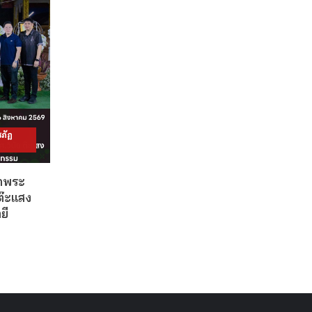
ภัฏ
วดพระ
ต๊ะแสง
ยี