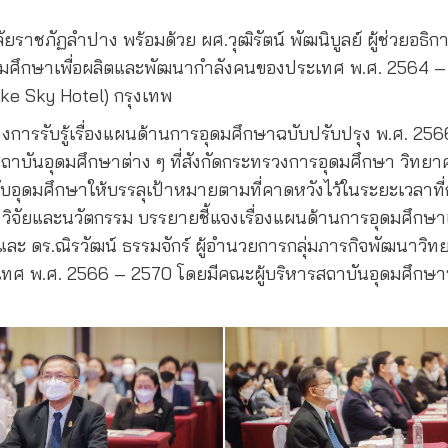
าลัยราชภัฏลำปาง พร้อมด้วย ผศ.วุฒิรัตน์ พัฒนิบูลย์ ผู้ช่วย
อุดมศึกษาเพื่อผลิตและพัฒนากำลังคนของประเทศ พ.ศ. 2564 – 
e Sky Hotel) กรุงเทพ
ะสร้างการรับรู้เรื่องแผนด้านการอุดมศึกษาฉบับปรับปรุง พ.ศ.
าบันอุดมศึกษาต่าง ๆ ที่สังกัดกระทรวงการอุดมศึกษา วิทยาศ
อุดมศึกษาให้บรรลุเป้าหมายตามที่คาดหวังไว้ในระยะเวลาที่
 วิจัยและนวัตกรรม บรรยายชี้แจงเรื่องแผนด้านการอุดมศึกษ
ะ ดร.ณิรวัฒน์ ธรรมจักร์ ผู้อำนวยการกลุ่มภารกิจพัฒนาวิท
ทศ พ.ศ. 2566 – 2570 โดยมีคณะผู้บริหารสถาบันอุดมศึกษาทั