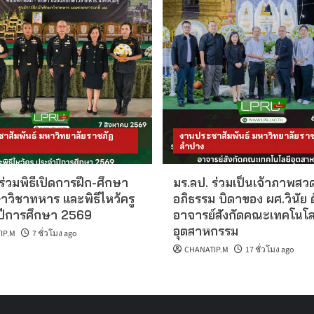
าสัมพันธ์ มหาวิทยาลัยราชภัฏ
งานประชาสัมพันธ์ มหาวิทยาลัยราช
ลำปาง
ร่วมพิธีเปิดการฝึก-ศึกษา
มร.ลป. ร่วมเป็นเจ้าภาพส
าวิชาทหาร และพิธีไหว้ครู
อภิธรรม บิดาของ ผศ.วินัย 
ีการศึกษา 2569
อาจารย์สังกัดคณะเทคโนโล
อุตสาหกรรม
IP.M
7 ชั่วโมง ago
CHANATIP.M
17 ชั่วโมง ago