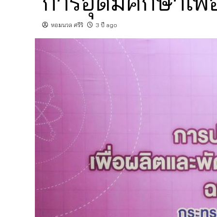
การอุดมศึกษาเพ
หอมนวล ศรีริ
3 ปี ago