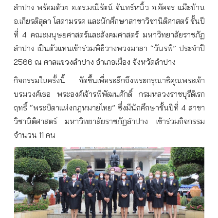
ลำปาง พร้อมด้วย อ.ดร.มณีรัตน์ จันทร์หนิ้ว อ.อัคจร แม๊ะบ้าน
อ.เกียรติสุดา โสดามรรค และนักศึกษาสาขาวิชานิติศาสตร์ ชั้นปี
ที่ 4 คณะมนุษยศาสตร์และสังคมศาสตร์ มหาวิทยาลัยราชภัฏ
ลำปาง เป็นตัวแทนเข้าร่วมพิธีวางพวงมาลา “วันรพี” ประจำปี
2566 ณ ศาลแขวงลำปาง อำเภอเมือง จังหวัดลำปาง
กิจกรรมในครั้งนี้ จัดขึ้นเพื่อระลึกถึงพระกรุณาธิคุณพระเจ้า
บรมวงศ์เธอ พระองค์เจ้ารพีพัฒนศักดิ์ กรมหลวงราชบุรีดิเรก
ฤทธิ์ “พระบิดาแห่งกฎหมายไทย” ซึ่งมีนักศึกษาชั้นปีที่ 4 สาขา
วิชานิติศาสตร์ มหาวิทยาลัยราชภัฏลำปาง เข้าร่วมกิจกรรม
จำนวน 11 คน