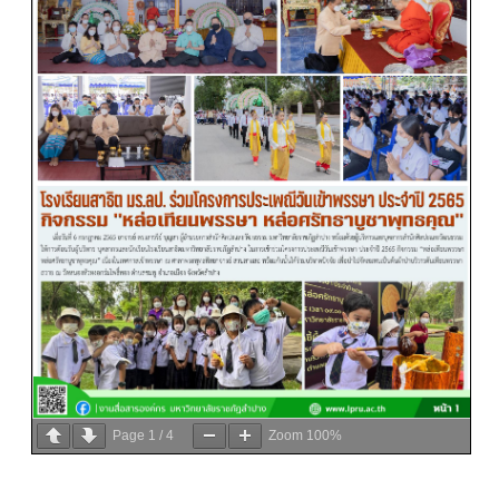
Page
1
/
4
Zoom
100%